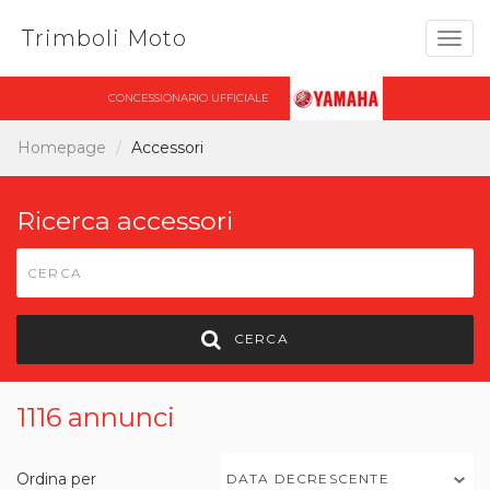
Trimboli Moto
Togg
navig
CONCESSIONARIO UFFICIALE
Homepage
Accessori
Ricerca accessori
CERCA
1116 annunci
Ordina per
DATA DECRESCENTE