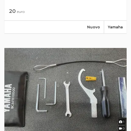
20
euro
Nuovo
Yamaha
1
0