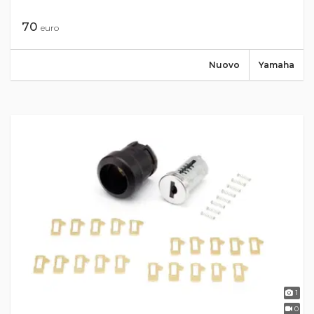
70
euro
Nuovo
Yamaha
1
0