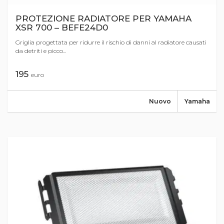
PROTEZIONE RADIATORE PER YAMAHA
XSR 700 – BEFE24D0
Griglia progettata per ridurre il rischio di danni al radiatore causati
da detriti e picco...
195
euro
Nuovo
Yamaha