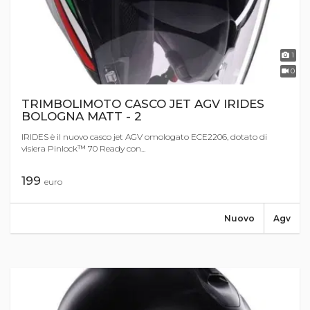
1
0
TRIMBOLIMOTO CASCO JET AGV IRIDES
BOLOGNA MATT - 2
IRIDES è il nuovo casco jet AGV omologato ECE2206, dotato di
visiera Pinlock™ 70 Ready con...
199
euro
Nuovo
Agv