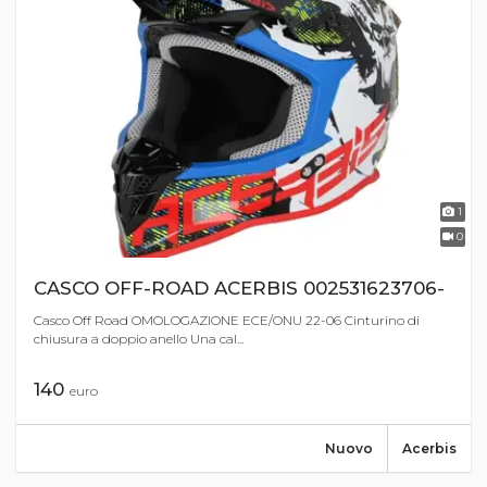
1
0
CASCO OFF-ROAD ACERBIS 002531623706-
Casco Off Road OMOLOGAZIONE ECE/ONU 22-06 Cinturino di
chiusura a doppio anello Una cal...
140
euro
Nuovo
Acerbis