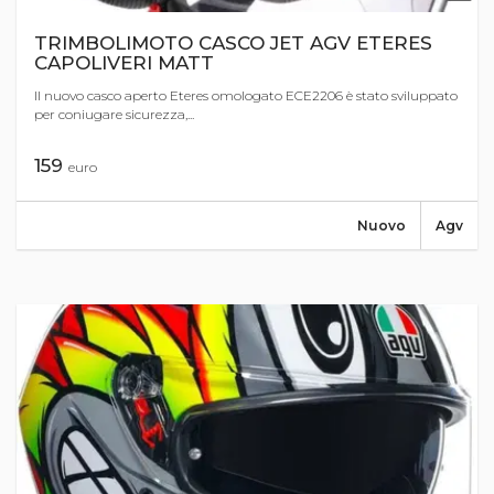
TRIMBOLIMOTO CASCO JET AGV ETERES
CAPOLIVERI MATT
Il nuovo casco aperto Eteres omologato ECE2206 è stato sviluppato
per coniugare sicurezza,...
159
euro
Nuovo
Agv