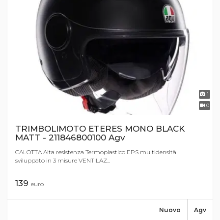
1
0
TRIMBOLIMOTO ETERES MONO BLACK
MATT - 211846800100 Agv
CALOTTA Alta resistenza Termoplastico EPS multidensità
sviluppato in 3 misure VENTILAZ...
139
euro
Nuovo
Agv