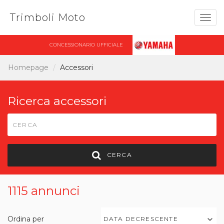
Trimboli Moto
Togg
navig
CONCESSIONARIO UFFICIALE
Homepage
Accessori
Ricerca accessori
CERCA
1115 annunci
Ordina per
DATA DECRESCENTE