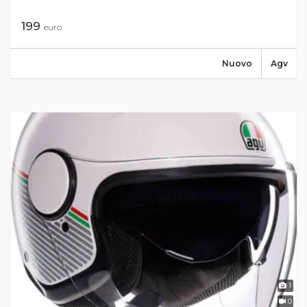
199
euro
Nuovo
Agv
1
0