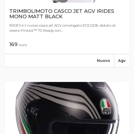
TRIMBOLIMOTO CASCO JET AGV IRIDES
MONO MATT BLACK
IRIDES è il nuovo casco jet AGV omologato ECE2206, dotato di
visiera Pinlock™ 70 Ready con...
169
euro
Nuovo
Agv