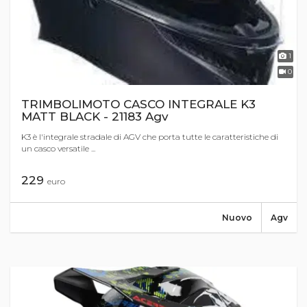
1
0
TRIMBOLIMOTO CASCO INTEGRALE K3
MATT BLACK - 21183 Agv
K3 è l'integrale stradale di AGV che porta tutte le caratteristiche di
un casco versatile ...
229
euro
Nuovo
Agv