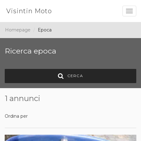
Visintin Moto
Togg
navig
Homepage
Epoca
Ricerca epoca
CERCA
1 annunci
Ordina per