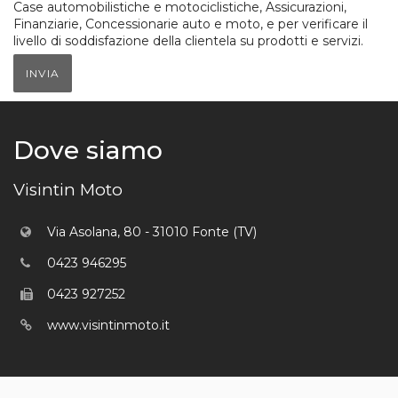
Case automobilistiche e motociclistiche, Assicurazioni,
Finanziarie, Concessionarie auto e moto, e per verificare il
livello di soddisfazione della clientela su prodotti e servizi.
INVIA
Dove siamo
Visintin Moto
Via Asolana, 80 - 31010 Fonte (TV)
0423 946295
0423 927252
www.visintinmoto.it