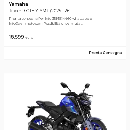
Yamaha
Tracer 9 GT+ Y-AMT (2025 - 26)
Pronta consegna.Per info 351/5514460 whatsapp o
info@vallimoto.com
Possibilità di permuta ...
18.599
euro
Pronta Consegna