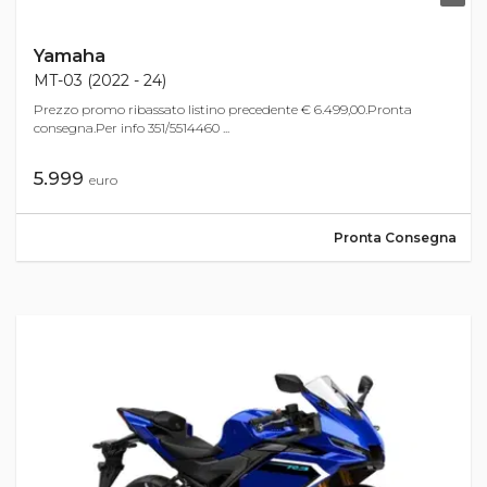
Yamaha
MT-03 (2022 - 24)
Prezzo promo ribassato listino precedente € 6.499,00.Pronta
consegna.Per info 351/5514460 ...
5.999
euro
Pronta Consegna