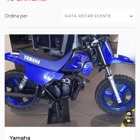
Ordina per
DATA DECRESCENTE
3
0
Yamaha