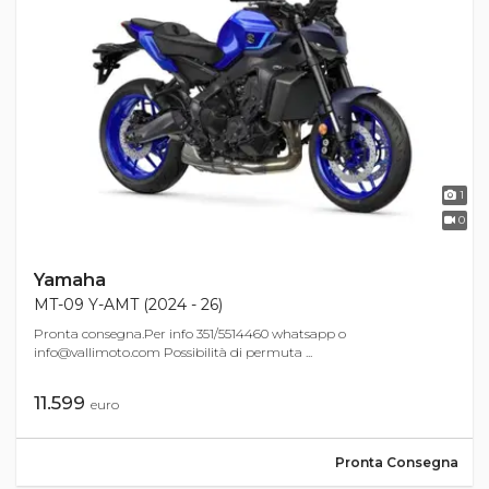
1
0
Yamaha
MT-09 Y-AMT (2024 - 26)
Pronta consegna.Per info 351/5514460 whatsapp o
info@vallimoto.com
Possibilità di permuta ...
11.599
euro
Pronta Consegna