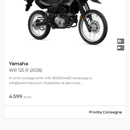
2
0
Yamaha
WR 125 R (2026)
Pronta consegna.Per info 351/5514460 whatsapp o
info@vallimoto.com
Possibilità di permuta ...
4.599
euro
Pronta Consegna