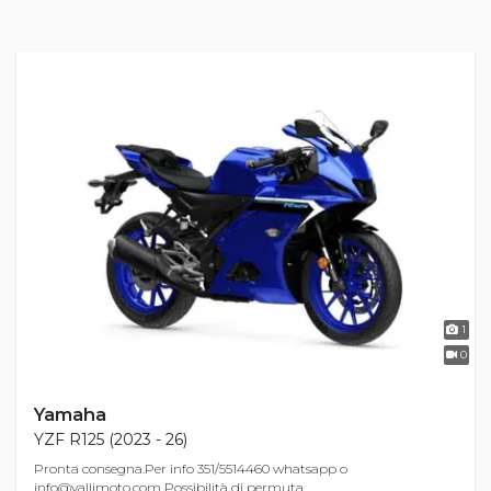
1
0
Yamaha
YZF R125 (2023 - 26)
Pronta consegna.Per info 351/5514460 whatsapp o
info@vallimoto.com
Possibilità di permuta ...