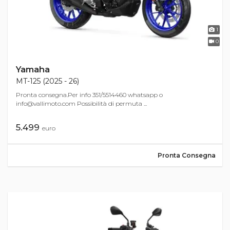
1
0
Yamaha
MT-125 (2025 - 26)
Pronta consegna.Per info 351/5514460 whatsapp o
info@vallimoto.com
Possibilità di permuta ...
5.499
euro
Pronta Consegna