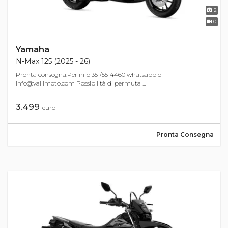
2
0
Yamaha
N-Max 125 (2025 - 26)
Pronta consegna.Per info 351/5514460 whatsapp o
info@vallimoto.com
Possibilità di permuta ...
3.499
euro
Pronta Consegna