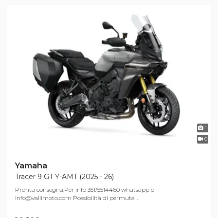
1
0
Yamaha
Tracer 9 GT Y-AMT (2025 - 26)
Pronta consegna.Per info 351/5514460 whatsapp o
info@vallimoto.com
Possibilità di permuta ...