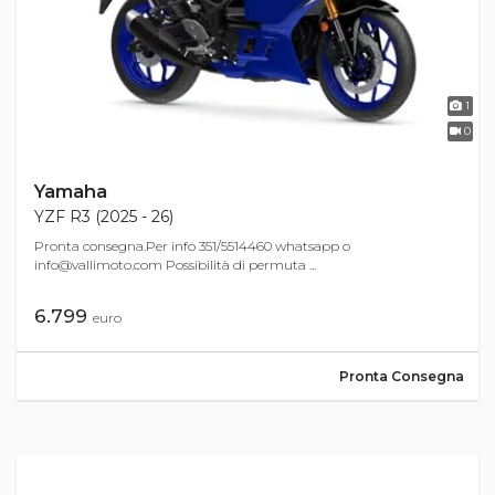
1
0
Yamaha
YZF R3 (2025 - 26)
Pronta consegna.Per info 351/5514460 whatsapp o
info@vallimoto.com
Possibilità di permuta ...
6.799
euro
Pronta Consegna