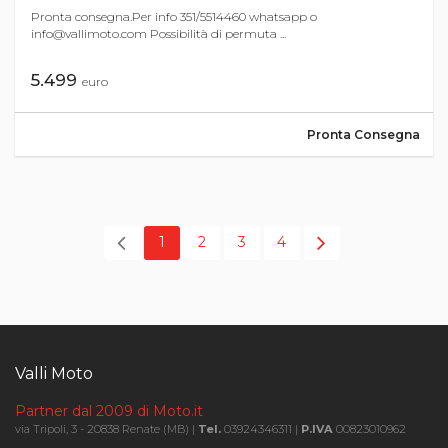
Pronta consegna.Per info 351/5514460 whatsapp o
info@vallimoto.com
Possibilità di permuta ...
5.499
euro
Pronta Consegna
1
2
3
4
Valli Moto
Partner dal 2009 di Moto.it
via Tripoli, 3 - 20838 Renate (MB) |
Tel.
03924346311 |
P.IVA
00823010962