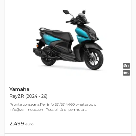
1
0
Yamaha
RayZR (2024 - 26)
Pronta consegna.Per info 351/5514460 whatsapp o
info@vallimoto.com
Possibilità di permuta ...
2.499
euro