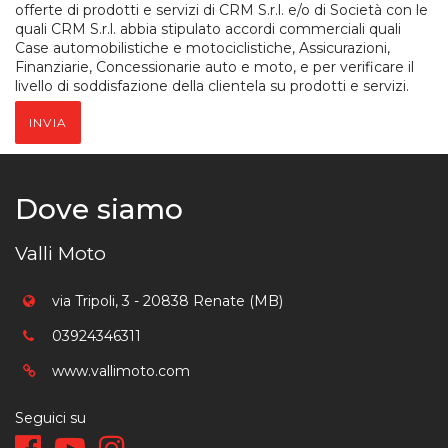
offerte di prodotti e servizi di CRM S.r.l. e/o di Società con le
quali CRM S.r.l. abbia stipulato accordi commerciali quali
Case automobilistiche e motociclistiche, Assicurazioni,
Finanziarie, Concessionarie auto e moto, e per verificare il
livello di soddisfazione della clientela su prodotti e servizi.
INVIA
Dove siamo
Valli Moto
via Tripoli, 3 - 20838 Renate (MB)
03924346311
www.vallimoto.com
Seguici su