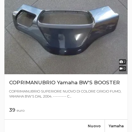
2
0
COPRIMANUBRIO Yamaha BW'S BOOSTER
COPRIMANUBRIO SUPERIORE NUOVO DI COLORE GRIGIO FUMO,
YAMAHA BW'S DAL 2004. --------- C...
39
euro
Nuovo
Yamaha