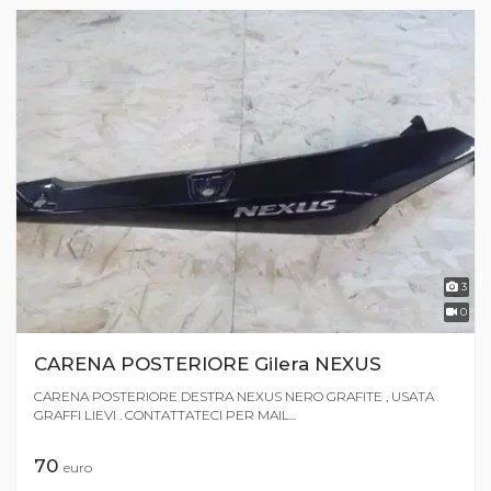
3
0
CARENA POSTERIORE Gilera NEXUS
CARENA POSTERIORE DESTRA NEXUS NERO GRAFITE , USATA
GRAFFI LIEVI . CONTATTATECI PER MAIL...
70
euro