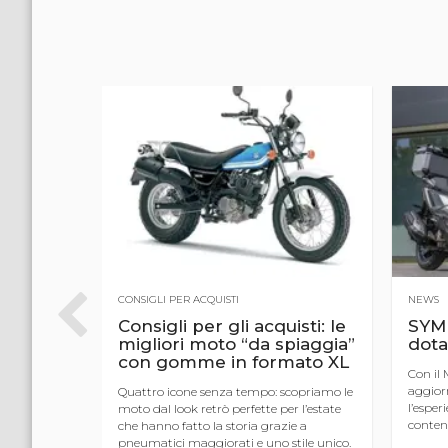
CONSIGLI PER ACQUISTI
NEWS
o da
Consigli per gli acquisti: le
SYM
migliori moto “da spiaggia”
dota
con gomme in formato XL
Con il
aggior
Quattro icone senza tempo: scopriamo le
l’esper
moto dal look retrò perfette per l’estate
ide di serie,
conten
che hanno fatto la storia grazie a
y: SYM
riserva
pneumatici maggiorati e uno stile unico.
ra in