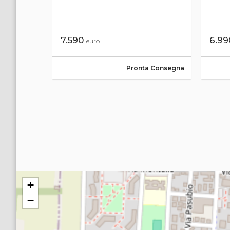
7.590
6.9
euro
a Consegna
Pronta Consegna
+
−