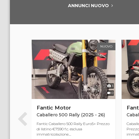
ANNUNCI NUOVO
NUOVO
NUOVO
2
3
0
0
Fantic Motor
Fant
Caballero 500 Rally (2025 - 26)
Cabal
 di listino
Fantic Caballero 500 Rally Euro5+ Prezzo
Caball
 Euro 3199
di listino €7590 f.c. esclusa
Prezzo 
immatricolazione....
immatri