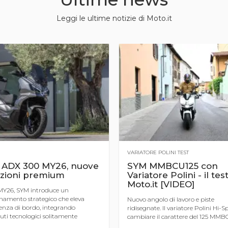
Leggi le ultime notizie di Moto.it
VARIATORE POLINI TEST
 ADX 300 MY26, nuove
SYM MMBCU125 con
zioni premium
Variatore Polini - il test
Moto.it [VIDEO]
 MY26, SYM introduce un
namento strategico che eleva
Nuovo angolo di lavoro e piste
ienza di bordo, integrando
ridisegnate. Il variatore Polini Hi-S
uti tecnologici solitamente
cambiare il carattere del 125 MM
ti a segmenti di categoria