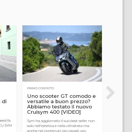
PRIMO CONTATTO
PRIMO CONT
Uno scooter GT comodo e
SYM TT
 di
versatile a buon prezzo?
viaggio
Abbiamo testato il nuovo
scooter 
Cruisym 400 [VIDEO]
contrar
peed fa
Sym ha aggiornato il suo best-seller non
Bicilindrico
BCU SYM
solo nell'estetica e nella cilindrata ma
ABS corner
anche nei contenuti: più cavalli, più
lancia un m