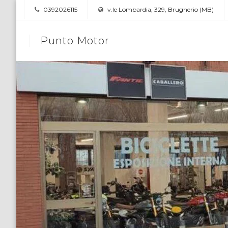
0392026115
v.le Lombardia, 329, Brugherio (MB)
Punto Motor