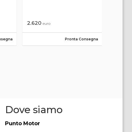
2.620
3.199
euro
eu
nsegna
Pronta Consegna
Dove siamo
Punto Motor