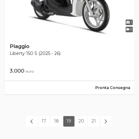
1
0
Piaggio
Liberty 150 S (2025 - 26)
3.000
euro
Pronta Consegna
17
18
19
20
21