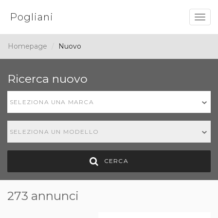
Pogliani
Togg
navig
Homepage
Nuovo
Ricerca nuovo
SELEZIONA UNA MARCA
SELEZIONA UN MODELLO
CERCA
273 annunci