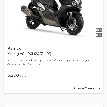
16
0
Kymco
Xciting VS 400i (2023 - 26)
Promozione valida solo per i veicoli/colori in pronta consegna!
Contattare telefonicame...
6.290
euro
Pronta Consegna