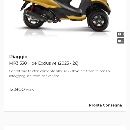
9
0
Piaggio
MP3 530 Hpe Exclusive (2025 - 26)
Contattare telefonicamente allo 0266010457 o tramite mail a
info@pogliani.com
per verifica...
12.800
euro
Pronta Consegna