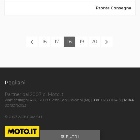
Pronta Consegna
16
17
18
19
20
Pogliani
Partner dal 2007 di Moto.it
Viale casiraghi 427 - 20099 Sesto San Giovanni (MI) |
Tel.
0266010457 |
P.IVA
00780760153
© 2007-2026 CRM S.r.l.
FILTRI