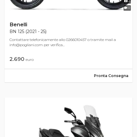
2
0
Benelli
BN 125 (2021 - 25)
Contattare telefonicamente allo 0266010457 o tramite mail a
info@pogliani.com
per verifica...
2.690
euro
Pronta Consegna