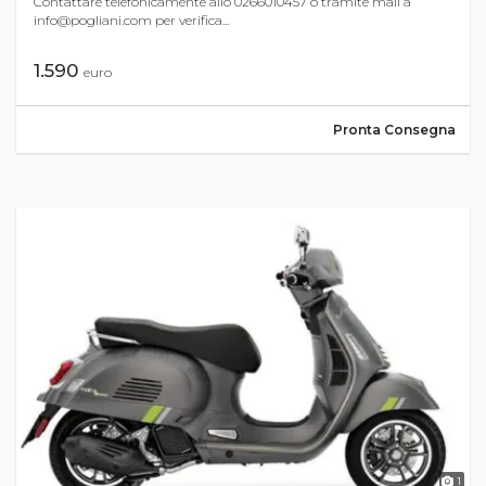
Contattare telefonicamente allo 0266010457 o tramite mail a
info@pogliani.com
per verifica...
1.590
euro
Pronta Consegna
1