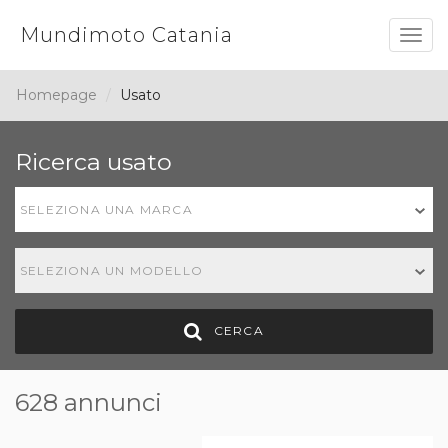
Mundimoto Catania
Togg
navig
Homepage
Usato
Ricerca usato
SELEZIONA UNA MARCA
SELEZIONA UN MODELLO
CERCA
628 annunci