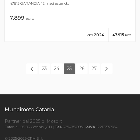
47915 GARANZIA: 12 mesi estend...
7.899
euro
del
2024
47.915
km
23
24
25
26
27
Mundimoto Catania
Partner dal 2025 di Moto.it
Catania - 95100 Catania (CT) |
Tel.
0294756993 |
P.IVA
12212370964
© 2025-2026 CRM S.r.l.