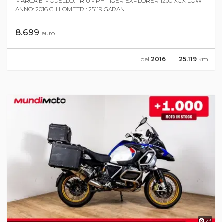
MARCA E MODELLO: TRIUMPH TIGER EXPLORER 1200 XCX LOW
ANNO: 2016 CHILOMETRI: 25119 GARAN...
8.699
euro
del
2016
25.119
km
23