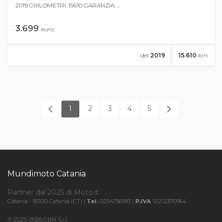
2019 CHILOMETRI: 15610 GARANZIA: ...
3.699
euro
del
2019
15.610
km
1
2
3
4
5
Mundimoto Catania
Partner dal 2025 di Moto.it
Catania - 95100 Catania (CT) |
Tel.
0294756993 |
P.IVA
12212370964
© 2025-2026 CRM S.r.l.