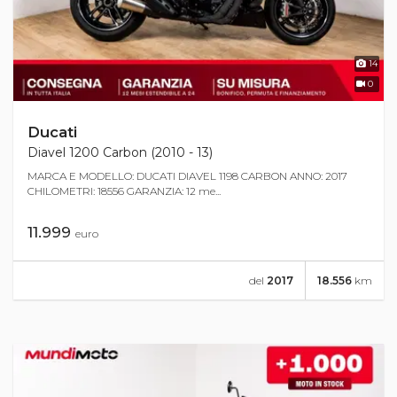
14
0
Ducati
Diavel 1200 Carbon (2010 - 13)
MARCA E MODELLO: DUCATI DIAVEL 1198 CARBON ANNO: 2017
CHILOMETRI: 18556 GARANZIA: 12 me...
11.999
euro
del
2017
18.556
km