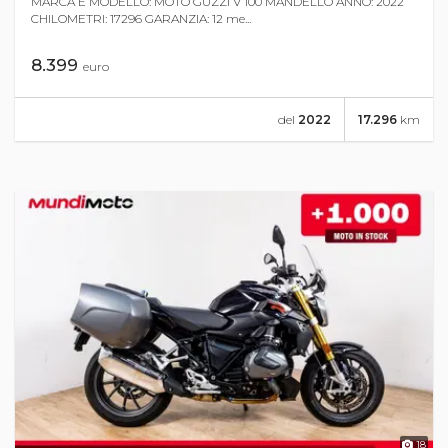
MARCA E MODELLO: MOTO GUZZI V 100 MANDELLO ANNO: 2022
CHILOMETRI: 17296 GARANZIA: 12 me...
8.399
euro
del
2022
17.296
km
18