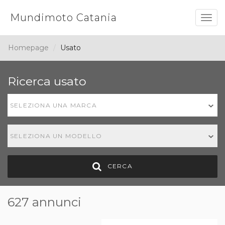
Mundimoto Catania
Togg
navig
Homepage
Usato
Ricerca usato
SELEZIONA UNA MARCA
SELEZIONA UN MODELLO
CERCA
627 annunci