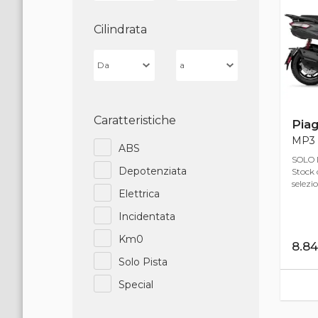
Cilindrata
Caratteristiche
Piag
MP3 
ABS
SOLO 
Depotenziata
Stock 
selezio
Elettrica
Incidentata
Km0
8.8
Solo Pista
Special