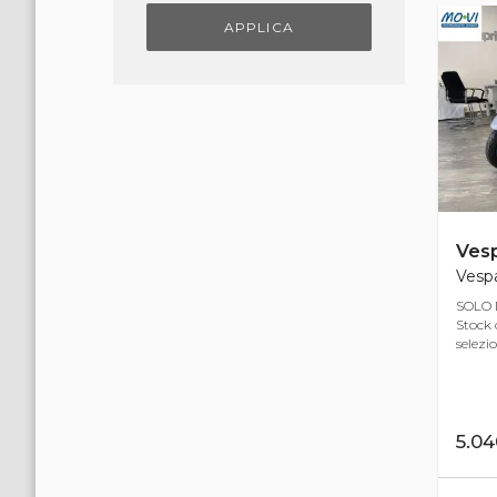
APPLICA
Ves
Vespa
SOLO 
Stock 
selezio
5.0