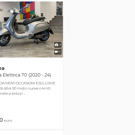
9
0
pa
 Elettrica 70 (2020 - 24)
DA MOVI OCCASIONI ESCLUSIVE
di oltre 50 moto nuove o km0
nate a prezzi ...
40
euro