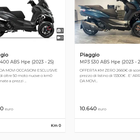
3
0
gio
Piaggio
400 ABS Hpe (2023 - 25)
MP3 530 ABS Hpe (2023 - 2
DA MOVI OCCASIONI ESCLUSIVE
OFFERTA KM ZERO 2660€ di scon
di oltre 50 moto nuove o km0
prezzo di listino di 13300€ . E' A
nate a prezzi ...
DA MOVI...
40
10.640
euro
euro
Km 0