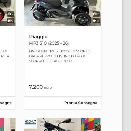
7
7
0
0
Piaggio
MP3 310 (2025 - 26)
O DI
FINO A FINE MESE 1000€ DI SCONTO
ER LA
DAL PREZZO DI LISTINO DI 8200€
SCOPRI I DETTAGLI IN CO...
7.200
euro
nsegna
Pronta Consegna