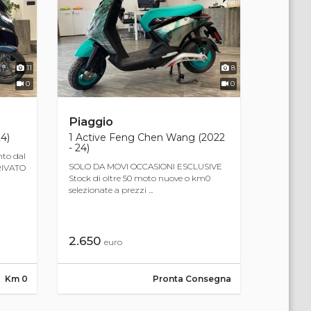
11
8
0
0
Piaggio
4)
1 Active Feng Chen Wang (2022
- 24)
to dal
SOLO DA MOVI OCCASIONI ESCLUSIVE
RRIVATO
Stock di oltre 50 moto nuove o km0
selezionate a prezzi ...
2.650
euro
Km 0
Pronta Consegna