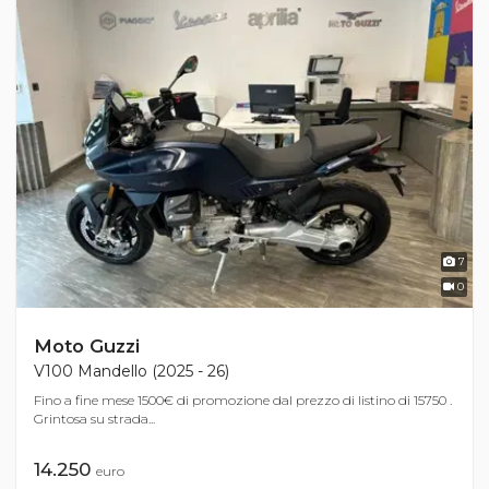
7
0
Moto Guzzi
V100 Mandello (2025 - 26)
Fino a fine mese 1500€ di promozione dal prezzo di listino di 15750 .
Grintosa su strada...
14.250
euro