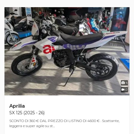
4
0
Aprilia
SX 125 (2025 - 26)
SCONTO DI 360 € DAL PREZZO DI LISTINO DI 4600 € . Scattante,
leggera e super agile su st...