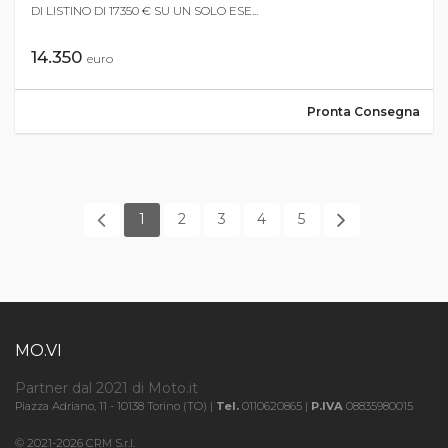
DI LISTINO DI 17350 € SU UN SOLO ESE...
14.350
euro
Pronta Consegna
1
2
3
4
5
MO.VI
Partner dal 2021 di Moto.it
Piazza Adriano, 11 - 10138 Torino (TO) |
Tel.
0110620865 |
P.IVA
08835980015
© 2021-2026 CRM S.r.l.