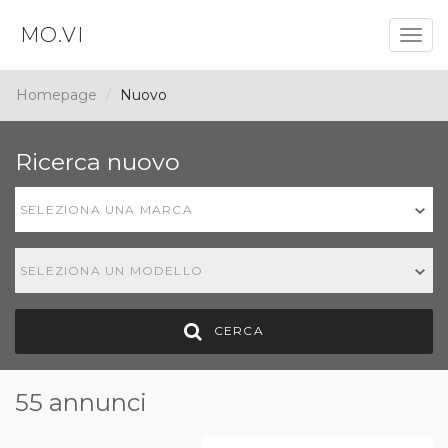
MO.VI
Togg
navig
Homepage
Nuovo
Ricerca nuovo
SELEZIONA UNA MARCA
SELEZIONA UN MODELLO
CERCA
55 annunci