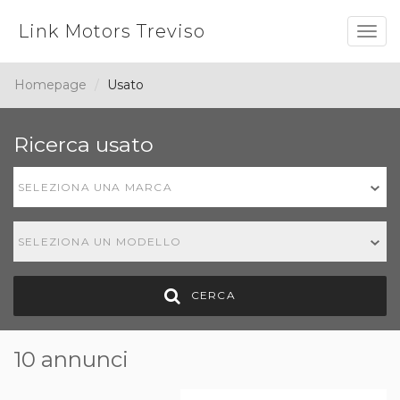
Link Motors Treviso
Togg
navig
Homepage
Usato
Ricerca usato
SELEZIONA UNA MARCA
SELEZIONA UN MODELLO
CERCA
10 annunci