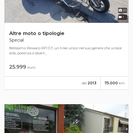
20
1
Altre moto o tipologie
Special
Bellissimo Rewaco RF1 GT, un trike unico nel suo genere che unisce
stile, potenza e divert...
25.999
euro
del
2013
75.000
km