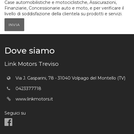
Case automobilistiche e motociclistiche, Assicurazioni,
Finanziarie, Concessionarie auto e moto, e per verificare il
livello di soddisfazione della clientela su prodotti e servizi.
INVIA
Dove siamo
Link Motors Treviso
Via J. Gasparini, 78 - 31040 Volpago del Montello (TV)
0423377718
www.linkmotors.it
Seguici su