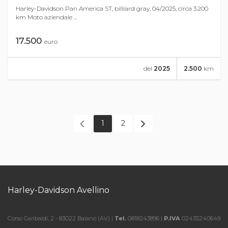
Harley-Davidson Pan America ST, billiard gray, 04/2025, circa 3.200
km Moto aziendale ...
17.500
euro
del
2025
2.500
km
1
2
Harley-Davidson Avellino
Partner dal 2013 di Moto.it
Corso Garibaldi, 2 - 83022 Baiano (AV) |
Tel.
0818243896 |
P.IVA
02435240649