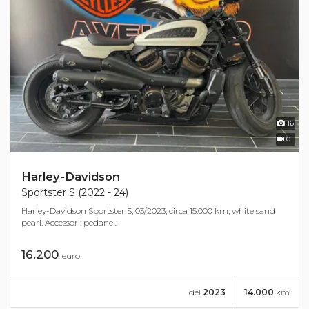
16
0
Harley-Davidson
Sportster S (2022 - 24)
Harley-Davidson Sportster S, 03/2023, circa 15.000 km, white sand
pearl. Accessori: pedane...
16.200
euro
del
2023
14.000
km