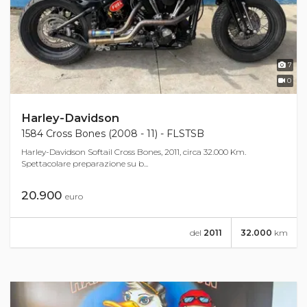
7
0
Harley-Davidson
1584 Cross Bones (2008 - 11) - FLSTSB
Harley-Davidson Softail Cross Bones, 2011, circa 32.000 Km.
Spettacolare preparazione su b...
20.900
euro
del
2011
32.000
km