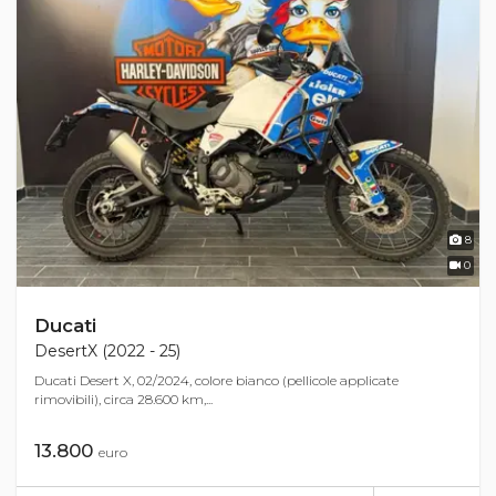
8
0
Ducati
DesertX (2022 - 25)
Ducati Desert X, 02/2024, colore bianco (pellicole applicate
rimovibili), circa 28.600 km,...
13.800
euro