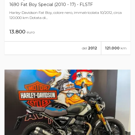
1690 Fat Boy Special (2010 - 17) - FLSTF
Harley-Davidson Fat Boy, colore nero, immatricolata 10/2012, circa
120.000 km Dotata di...
13.800
euro
del
2012
121.000
km