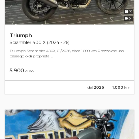
10
0
Triumph
Scrambler 400 X (2024 - 26)
Triumph Scrambler 400X, 01/2026, circa 1.000 km Prezzo escluso
passaggio di proprietà, ...
5.900
euro
del
2026
1.000
km