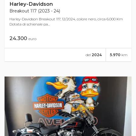
Harley-Davidson
Breakout 117 (2023 - 24)
Harley-Davidson Breakout 117, 12/2024, colore nero, circa 6.000 Km
Dotata di schienale pa...
24.300
euro
del
2024
5.970
km