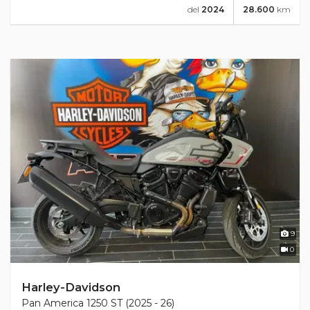
del
2024
28.600
km
9
0
Harley-Davidson
Pan America 1250 ST (2025 - 26)