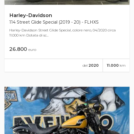
Harley-Davidson
114 Street Glide Special (2019 - 20) - FLHXS
Harley-Davidson Street Glide Special, colore nero, 04/2020 circa
11.000 km Dotata di sc...
26.800
euro
del
2020
11.000
km