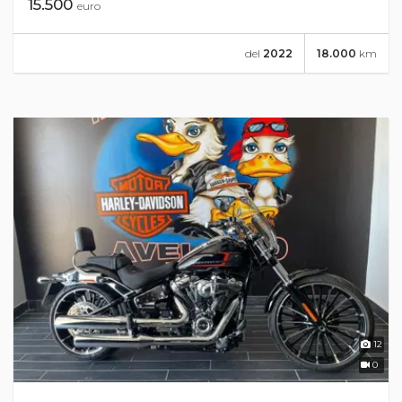
15.500
euro
del
2022
18.000
km
12
0