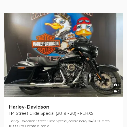
17
0
Harley-Davidson
114 Street Glide Special (2019 - 20) - FLHXS
Harley-Davidson Street Glide Special, colore nero, 04/2020 circa
11.000 km Dotata di schie...