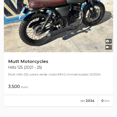
8
0
Mutt Motorcycles
Hilts 125 (2021 - 25)
Mutt Hilts 125, colore verde. moto KM 0, immatricolata 12/2024
3.500
euro
del
2024
0
km