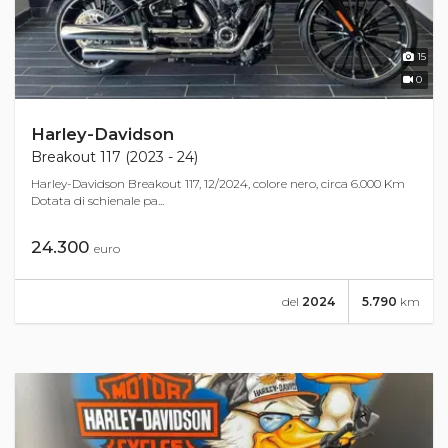
15
0
Harley-Davidson
Breakout 117 (2023 - 24)
Harley-Davidson Breakout 117, 12/2024, colore nero, circa 6.000 Km
Dotata di schienale pa...
24.300
euro
del
2024
5.790
km