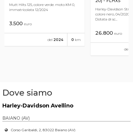
20) - FLHXS
Mutt Hilts 125, colore verde. moto KM 0,
Harley-Davidson Street
immatricolata 12/2024
colore nero, 04/2020 c
Dotata di sc...
3.500
euro
26.800
euro
del
2024
0
km
del
2
Dove siamo
Harley-Davidson Avellino
BAIANO (AV)
Corso Garibaldi, 2, 83022 Baiano (AV)