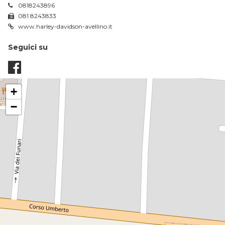
0818243896
081 8243833
www.harley-davidson-avellino.it
Seguici su
+
−