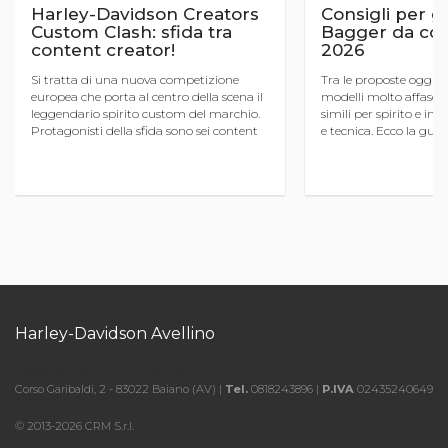
Harley-Davidson Creators
Consigli per gl
Custom Clash: sfida tra
Bagger da co
content creator!
2026
Si tratta di una nuova competizione
Tra le proposte oggi d
europea che porta al centro della scena il
modelli molto affascin
leggendario spirito custom del marchio.
simili per spirito e imp
Protagonisti della sfida sono sei content
e tecnica. Ecco la guid
creator provenienti da tutta Europa,
questo particolare s
pronti a contendersi il titolo nella ...
Harley-Davidson Avellino
Partner dal 2013 di Moto.it
Corso Garibaldi, 2 - 83022 Baiano (AV) |
Tel.
0818243896 |
P.IVA
02435240649
© 2013-2026 CRM S.r.l.