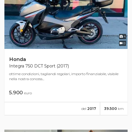
4
0
Honda
Integra 750 DCT Sport (2017)
ottime condizioni, tagliandi regolari, importo finanziabile, visibile
nella nostra concess...
5.900
euro
del
2017
39.500
km