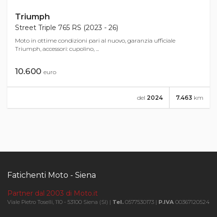
Triumph
Street Triple 765 RS (2023 - 26)
Moto in ottime condizioni pari al nuovo, garanzia ufficiale
Triumph, accessori: cupolino, ...
10.600
euro
del
2024
7.463
km
Fatichenti Moto - Siena
Partner dal 2003 di Moto.it
Viale Pietro Toselli, 110 - 53100 Siena (SI) |
Tel.
0577530173 |
P.IVA
00367120524