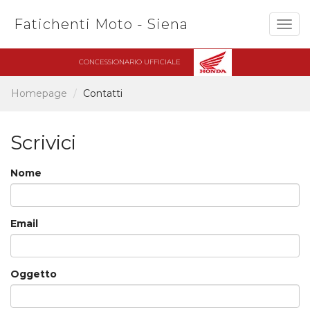
Fatichenti Moto - Siena
Togg
navig
CONCESSIONARIO UFFICIALE
Homepage
Contatti
Scrivici
Nome
Email
Oggetto