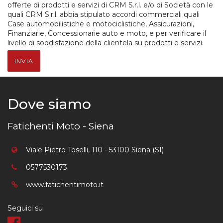
offerte di prodotti e servizi di CRM S.r.l. e/o di Società con le
quali CRM S.r.l. abbia stipulato accordi commerciali quali
Case automobilistiche e motociclistiche, Assicurazioni,
Finanziarie, Concessionarie auto e moto, e per verificare il
livello di soddisfazione della clientela su prodotti e servizi.
INVIA
Dove siamo
Fatichenti Moto - Siena
Viale Pietro Toselli, 110 - 53100 Siena (SI)
0577530173
www.fatichentimoto.it
Seguici su