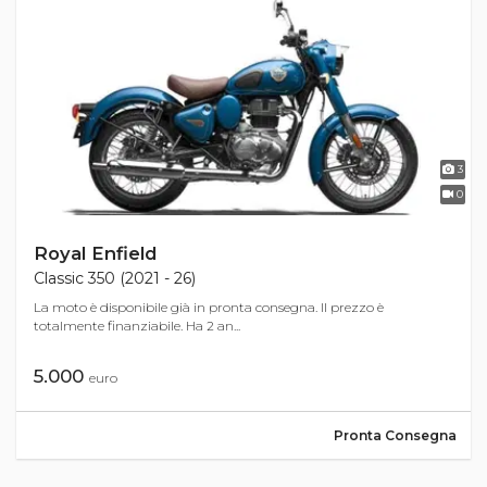
3
0
Royal Enfield
Classic 350 (2021 - 26)
La moto è disponibile già in pronta consegna. Il prezzo è
totalmente finanziabile. Ha 2 an...
5.000
euro
Pronta Consegna