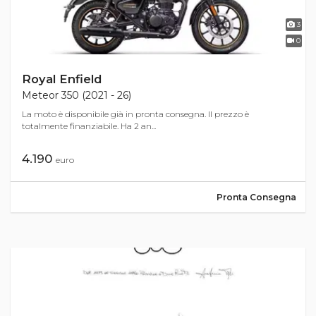
3
0
Royal Enfield
Meteor 350 (2021 - 26)
La moto è disponibile già in pronta consegna. Il prezzo è
totalmente finanziabile. Ha 2 an...
4.190
euro
Pronta Consegna