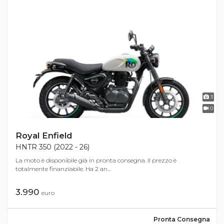
3
0
Royal Enfield
HNTR 350 (2022 - 26)
La moto è disponibile già in pronta consegna. Il prezzo è
totalmente finanziabile. Ha 2 an...
3.990
euro
Pronta Consegna