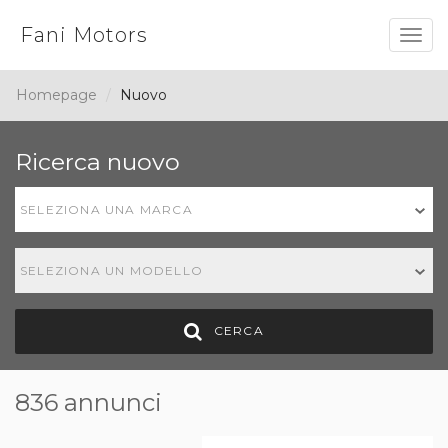
Fani Motors
Togg
navig
Homepage
Nuovo
Ricerca nuovo
SELEZIONA UNA MARCA
SELEZIONA UN MODELLO
CERCA
836 annunci