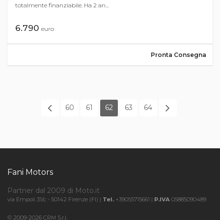
totalmente finanziabile. Ha 2 an...
6.790
euro
Pronta Consegna
60
61
62
63
64
Fani Motors
Partner dal 2009 di Moto.it
via Empoli 31/c - 50142 Firenze (FI) |
Tel.
+39055715661 |
P.IVA
05885090489
© 2009-2026 CRM S.r.l.