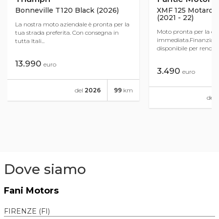
Bonneville T120 Black (2026)
XMF 125 Motard 
(2021 - 22)
La nostra moto aziendale è pronta per la
Moto pronta per la c
tua strada preferita. Con consegna in
immediata.Finanziam
tutta Itali...
disponibile per rendere 
13.990
euro
3.490
euro
del
2026
99
km
del
Dove siamo
Fani Motors
FIRENZE (FI)