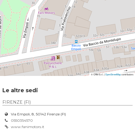
© CRM S.r.l. |
© CRM S.r.l. |
OpenStreetMap
OpenStreetMap
contributors
contributors
Le altre sedi
FIRENZE (FI)
Via Empoli, 8, 50142 Firenze (FI)
0550354570
www.fanimotors.it