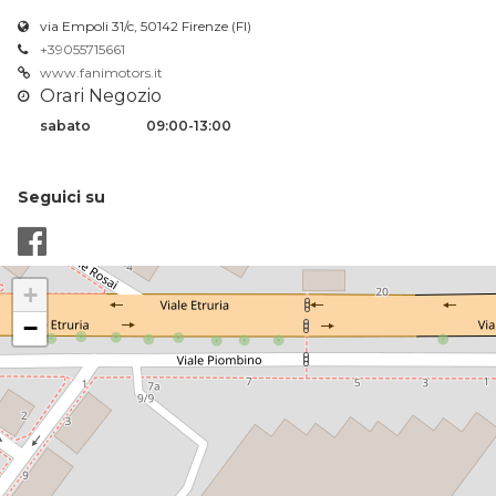
via Empoli 31/c, 50142 Firenze (FI)
+39055715661
www.fanimotors.it
Orari Negozio
sabato
09:00-13:00
Seguici su
+
−