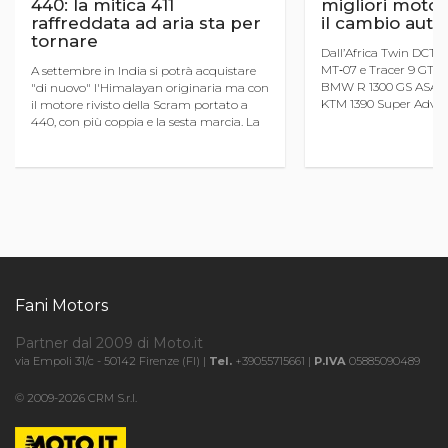
440: la mitica 411
migliori moto
raffreddata ad aria sta per
il cambio aut
tornare
Dall’Africa Twin DCT a
MT‑07 e Tracer 9 GT+ Y
A settembre in India si potrà acquistare
BMW R 1300 GS ASA e a
"di nuovo" l'Himalayan originaria ma con
KTM 1390 Super Adve
il motore rivisto della Scram portato a
Tutte le caratteristiche
440, con più coppia e la sesta marcia. La
orientarsi nel mondo de
volete anche in Italia? E allora fatevi
sentire!
Fani Motors
Partner dal 2009 di Moto.it
via Empoli 31/c - 50142 Firenze (FI) |
Tel.
+39055715661 |
P.IVA
05885090489
© 2009-2026 CRM S.r.l.