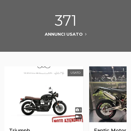
371
ANNUNCI USATO
USATO
3
0
Triumph
Fantic Motor