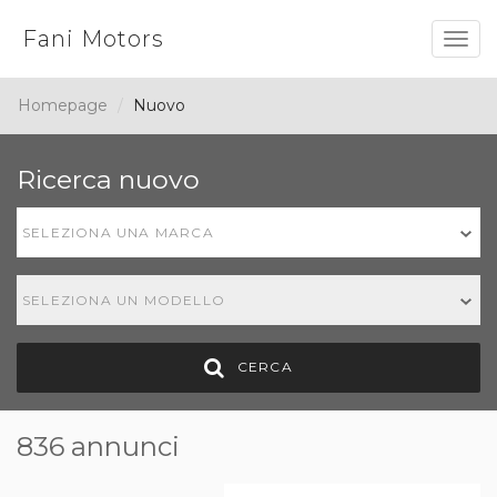
Fani Motors
Togg
navig
Homepage
Nuovo
Ricerca nuovo
SELEZIONA UNA MARCA
SELEZIONA UN MODELLO
CERCA
836 annunci