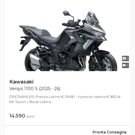
3
0
Kawasaki
Versys 1100 S (2025 - 26)
DISCRAIMLER: Prezzo Listino € 15490 - il prezzo riporta € 900 di
Kit Tourer ( Borse Latera...
14.590
euro
Pronta Consegna