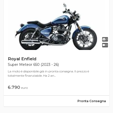
3
0
Royal Enfield
Super Meteor 650 (2023 - 26)
La moto è disponibile già in pronta consegna. Il prezzo è
totalmente finanziabile. Ha 2 an...
6.790
euro
Pronta Consegna