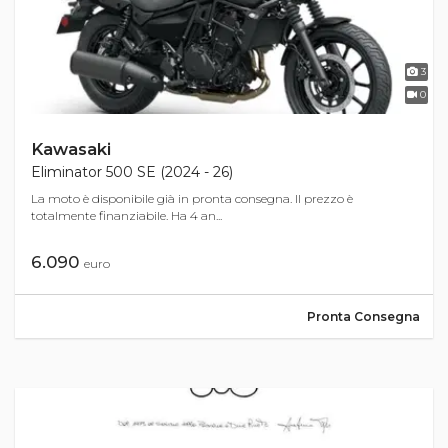
3
0
Kawasaki
Eliminator 500 SE (2024 - 26)
La moto è disponibile già in pronta consegna. Il prezzo è
totalmente finanziabile. Ha 4 an...
6.090
euro
Pronta Consegna