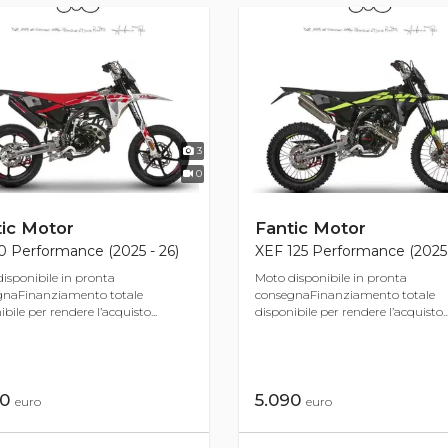
3
0
ic Motor
Fantic Motor
 Performance (2025 - 26)
XEF 125 Performance (2025 
isponibile in pronta
Moto disponibile in pronta
gnaFinanziamento totale
consegnaFinanziamento totale
bile per rendere l’acquisto...
disponibile per rendere l’acquisto..
40
5.090
euro
euro