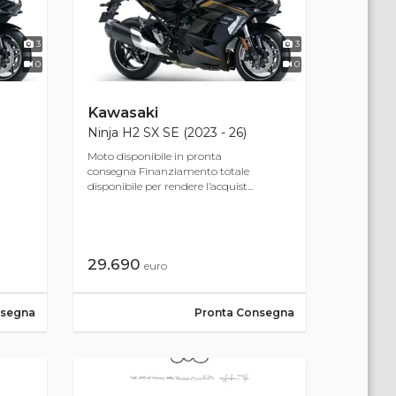
3
3
0
0
Kawasaki
Ninja H2 SX SE (2023 - 26)
Moto disponibile in pronta
consegna Finanziamento totale
disponibile per rendere l’acquist...
29.690
euro
nsegna
Pronta Consegna