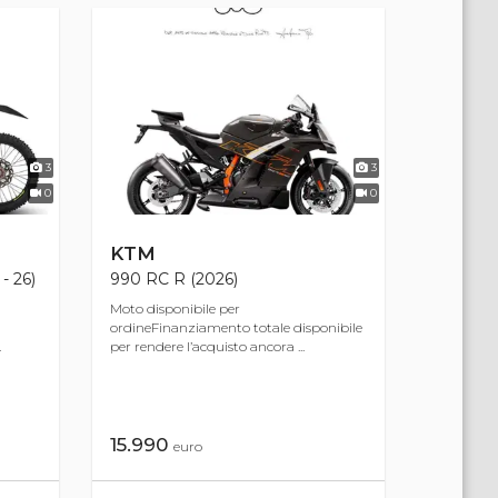
3
3
0
0
KTM
- 26)
990 RC R (2026)
Moto disponibile per
ordineFinanziamento totale disponibile
.
per rendere l’acquisto ancora ...
15.990
euro