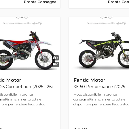
Pronta Consegna
Pronta Co
3
0
ic Motor
Fantic Motor
25 Competition (2025 - 26)
XE 50 Performance (2025 - 
isponibile in pronta
Moto disponibile in pronta
gnaFinanziamento totale
consegnaFinanziamento totale
bile per rendere l’acquisto...
disponibile per rendere l’acquisto..