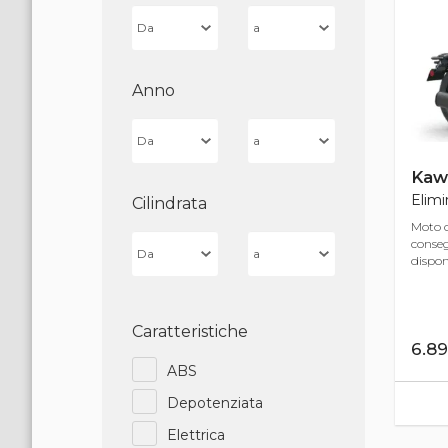
Anno
Kaw
Elimi
Cilindrata
Moto d
conse
disponi
Caratteristiche
6.8
ABS
Depotenziata
Elettrica