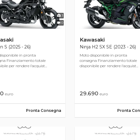
3
0
asaki
Kawasaki
n S (2025 - 26)
Ninja H2 SX SE (2023 - 26)
isponibile in pronta
Moto disponibile in pronta
gna Finanziamento totale
consegna Finanziamento totale
bile per rendere l’acquist...
disponibile per rendere l’acquist...
90
29.690
euro
euro
Pronta Consegna
Pronta Co