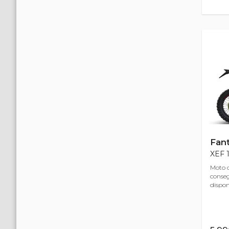
Fant
XEF 1
Moto d
conse
disponi