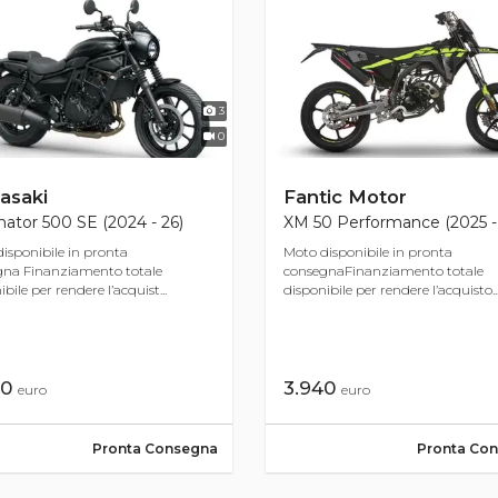
3
0
asaki
Fantic Motor
nator 500 SE (2024 - 26)
XM 50 Performance (2025 -
isponibile in pronta
Moto disponibile in pronta
gna Finanziamento totale
consegnaFinanziamento totale
bile per rendere l’acquist...
disponibile per rendere l’acquisto..
90
3.940
euro
euro
Pronta Consegna
Pronta Co