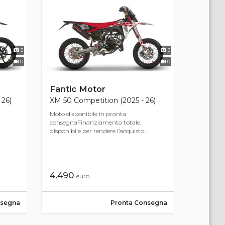
3
3
0
0
Fantic Motor
 26)
XM 50 Competition (2025 - 26)
Moto disponibile in pronta
consegnaFinanziamento totale
.
disponibile per rendere l’acquisto...
4.490
euro
nsegna
Pronta Consegna