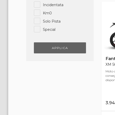
Incidentata
Km0
Solo Pista
Special
APPLICA
Fant
XM 50
Moto d
conse
disponi
3.9