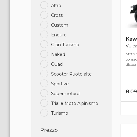
Altro
Cross
Custom
Enduro
Kaw
Gran Turismo
Vulca
Moto d
Naked
conse
Quad
disponi
Scooter Ruote alte
Sportive
8.0
Supermotard
Trial e Moto Alpinismo
Turismo
Prezzo