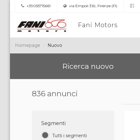
+39055715661
via Empoli 31/c, Firenze (FI)
Fani Motors
Homepage
Nuovo
Ricerca nuovo
836 annunci
Segmenti
Tutti i segmenti