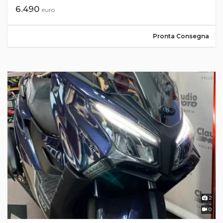
6.490
euro
Pronta Consegna
2
0