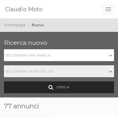
Claudio Moto
Togg
navig
Homepage
Nuovo
Ricerca nuovo
SELEZIONA UNA MARCA
SELEZIONA UN MODELLO
CERCA
77 annunci