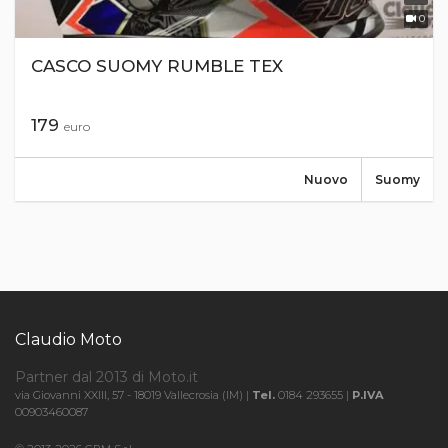
0
CASCO SUOMY RUMBLE TEX
179
euro
Nuovo
Suomy
Claudio Moto
Partner dal 2013 di Moto.it
via Giovanni XXIII, 57 - 18019 Vallecrosia (IM) |
Tel.
0184 293655 |
P.IVA
00903460087