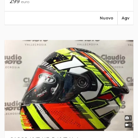
299
euro
Nuovo
Agv
1
0