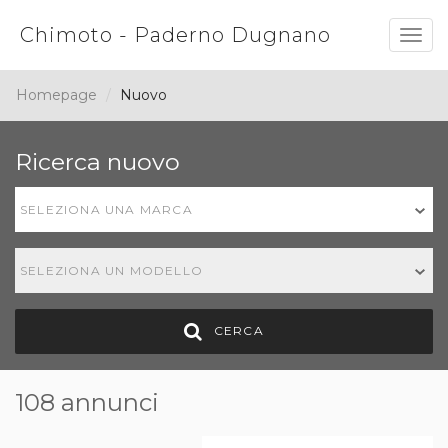
Chimoto - Paderno Dugnano
Togg
navig
Homepage
Nuovo
Ricerca nuovo
SELEZIONA UNA MARCA
SELEZIONA UN MODELLO
CERCA
108 annunci