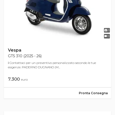
3
0
Vespa
GTS 310 (2025 - 26)
ℹ Contattaci per un preventivo personalizzato secondo le tue
esigenze. PADERNO DUGNANO (M...
7.300
euro
Pronta Consegna