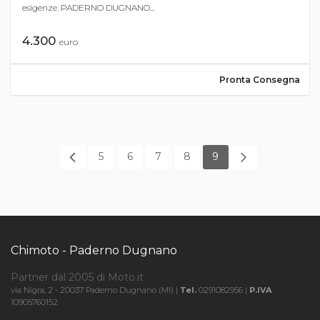
esigenze. PADERNO DUGNANO...
4.300
euro
Pronta Consegna
5
6
7
8
9
Chimoto - Paderno Dugnano
Partner dal 2005 di Moto.it
via Nigra, 2 - 20037 Paderno Dugnano (MI) |
Tel.
0291082956 |
P.IVA
10905760152