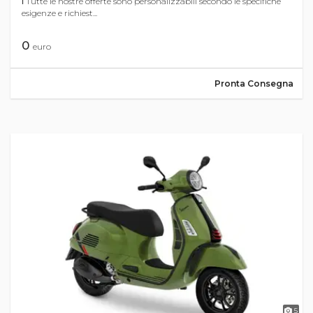
ℹ Tutte le nostre offerte sono personalizzabili secondo le specifiche
esigenze e richiest...
0
euro
Pronta Consegna
5