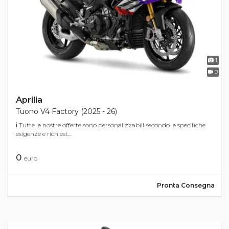
1
0
Aprilia
Tuono V4 Factory (2025 - 26)
ℹ Tutte le nostre offerte sono personalizzabili secondo le specifiche
esigenze e richiest...
0
euro
Pronta Consegna