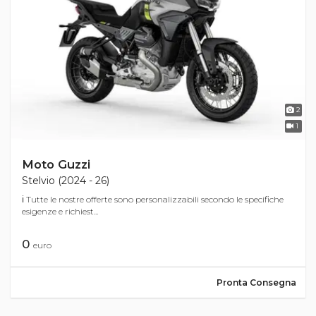
2
1
Moto Guzzi
Stelvio (2024 - 26)
ℹ Tutte le nostre offerte sono personalizzabili secondo le specifiche
esigenze e richiest...
0
euro
Pronta Consegna