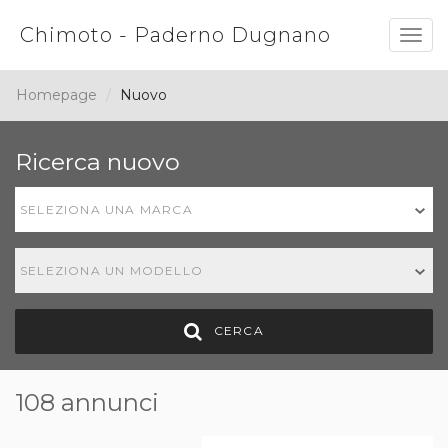
Chimoto - Paderno Dugnano
Togg
navig
Homepage
Nuovo
Ricerca nuovo
SELEZIONA UNA MARCA
SELEZIONA UN MODELLO
CERCA
108 annunci