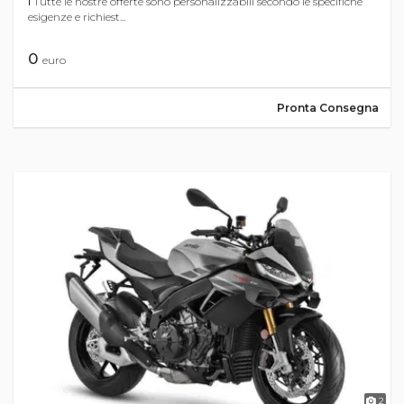
ℹ Tutte le nostre offerte sono personalizzabili secondo le specifiche
esigenze e richiest...
0
euro
Pronta Consegna
2