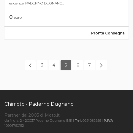
esigenze. PADERNO DUGNANO...
0
euro
Pronta Consegna
3
4
5
6
7
Chimoto - Paderno Dugnano
Partner dal 2005 di Moto.it
via Nigra, 2 - 20037 Paderno Dugnano (MI) |
Tel.
0291082956 |
P.IVA
10905760152