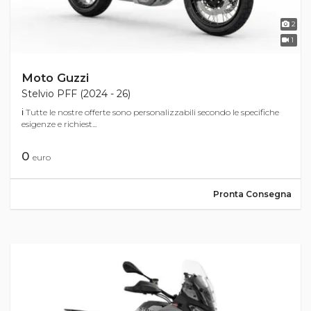
2
1
Moto Guzzi
Stelvio PFF (2024 - 26)
ℹ Tutte le nostre offerte sono personalizzabili secondo le specifiche
esigenze e richiest...
0
euro
Pronta Consegna