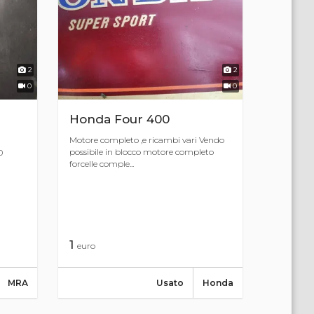
2
2
0
0
Honda Four 400
Motore completo ,e ricambi vari Vendo
possibile in blocco motore completo
0
forcelle comple...
1
euro
MRA
Usato
Honda