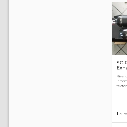
SC P
Exh
Rivendi
inform
telefon
1
euro