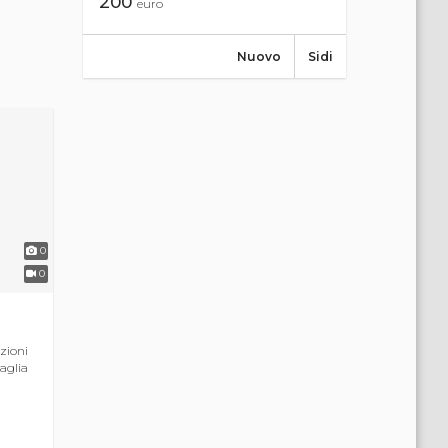
200
euro
Nuovo
Sidi
0
0
zioni
Taglia