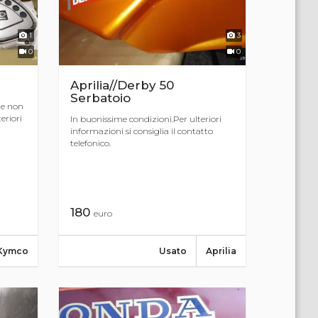
1
3
0
0
Aprilia//Derby 50
Serbatoio
he non
eriori
In buonissime condizioni.Per ulteriori
informazioni si consiglia il contatto
telefonico.
180
euro
Kymco
Usato
Aprilia