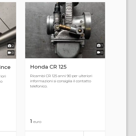
1
2
0
0
Honda CR 125
ince
Ricambi CR 125 anni 90 per ulteriori
iori
informazioni si consiglia il contatto
to
telefonico.
1
euro