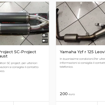
4
0
roject SC-Project
Yamaha Yzf r 125 Leov
aust
In buonissime condizioni.Per ulter
informazioni si consiglia il contat
tori SC project. per ulteriori
telefonico.
azioni si consiglia il contatto
ico.
200
euro