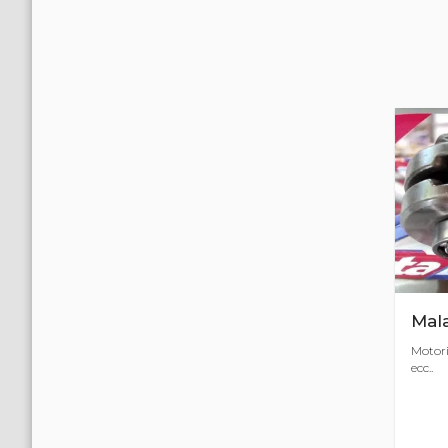
Mal
Motori,
ecc..