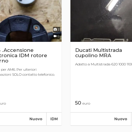
2
0
 .Accensione
Ducati Multistrada
tronica IDM rotore
cupolino MRA
rno
Adatto a Multistrada 620 1000 110
per AM6. Per ulteriori
azioni SOLO contatto telefonico.
50
uro
euro
Nuovo
IDM
Nuovo