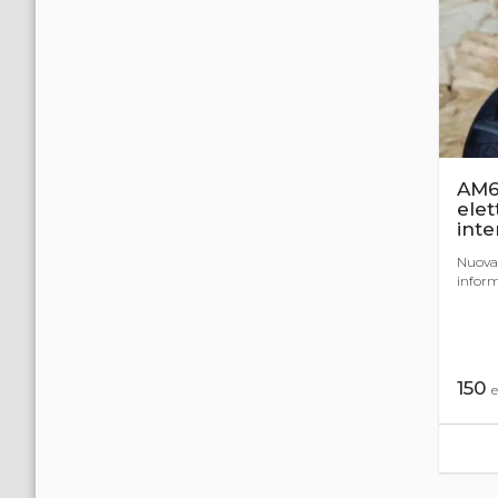
AM6
elet
inte
Nuova 
inform
150
e