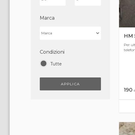
Marca
HM 5
Per ult
telefon
Condizioni
Tutte
APPLICA
190