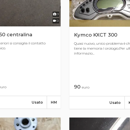
3
0
0 centralina
Kymco KXCT 300
eriori si consiglia il contatto
Quasi nuovo, unico problema è c
ico.
tiene la memoria l orologio.Per ult
informazio...
90
euro
euro
Usato
HM
Usato