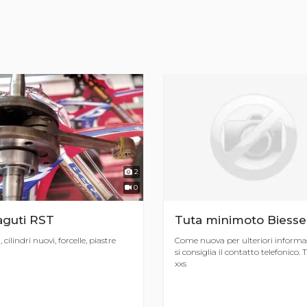
2
0
aguti RST
Tuta minimoto Biesse
 cilindri nuovi, forcelle, piastre
Come nuova per ulteriori informa
si consiglia il contatto telefonico. 
xxs