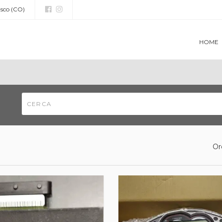
asco (CO)
HOME
Or