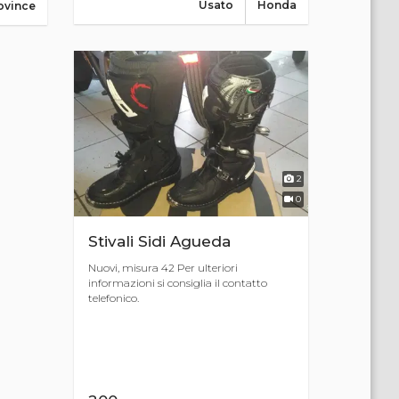
Usato
Honda
ovince
2
0
Stivali Sidi Agueda
Nuovi, misura 42 Per ulteriori
informazioni si consiglia il contatto
telefonico.