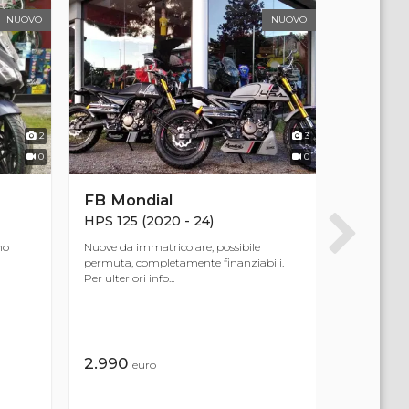
NUOVO
NUOVO
2
3
0
0
FB Mondial
Kl
HPS 125 (2020 - 24)
Gemma 12
no
Nuove da immatricolare, possibile
Nuovo da im
permuta, completamente finanziabili.
permute co
Per ulteriori info...
Per ulteriori 
2.990
2.390
euro
eu