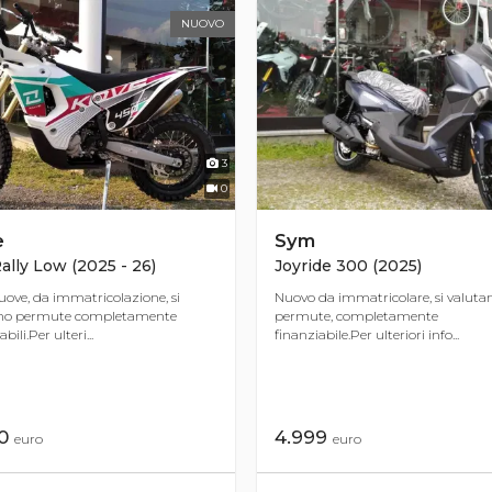
NUOVO
3
0
e
Sym
ally Low (2025 - 26)
Joyride 300 (2025)
uove, da immatricolazione, si
Nuovo da immatricolare, si valuta
ano permute completamente
permute, completamente
bili.Per ulteri...
finanziabile.Per ulteriori info...
90
4.999
euro
euro