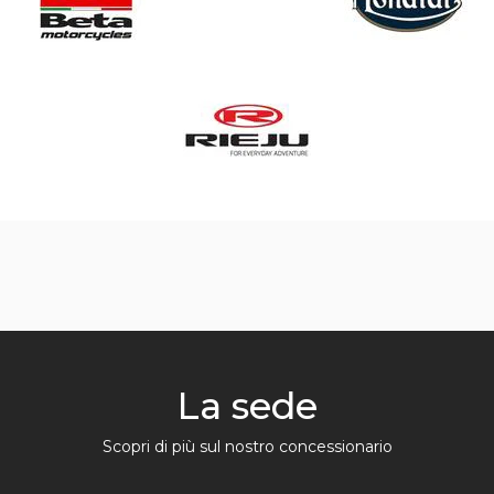
La sede
Scopri di più sul nostro concessionario