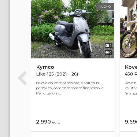
NUOVO
NUOVO
3
2
0
0
Kymco
Kov
Like 125 (2021 - 26)
450 R
alutano
Nuovo da immatricolare, si valuta la
Kove n
nziabile
permuta, completamente finanziabile.
valut
Per ulteriori i...
finanzia
2.990
9.6
euro