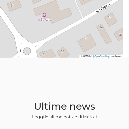
© CRM S.r.l. |
© CRM S.r.l. |
OpenStreetMap
OpenStreetMap
contributors
contributors
Ultime news
Leggi le ultime notizie di Moto.it