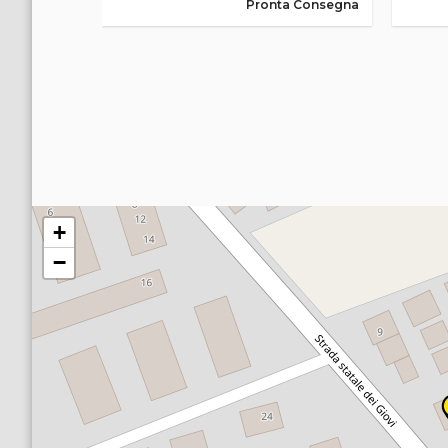
a Consegna
Pronta Consegna
+
−