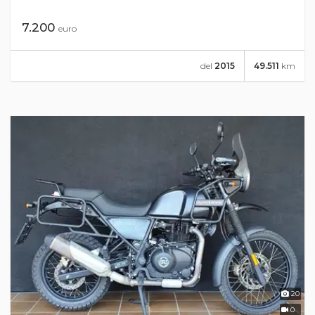
7.200
euro
del
2015
49.511
km
20
0