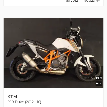
del
2012
40.323
km
19
0
KTM
690 Duke (2012 - 16)