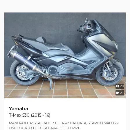
20
0
Yamaha
T-Max 530 (2015 - 16)
MANOPOLE RISCALDATE, SELLA RISCALDATA, SCARICO MALOSSI
OMOLOGATO, BLOCCA CAVALLETTI, FRIZI...