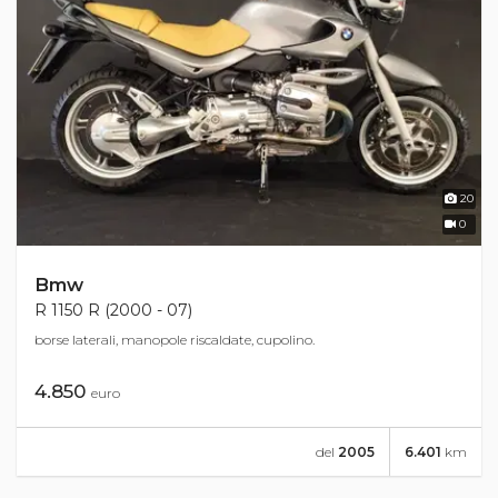
20
0
Bmw
R 1150 R (2000 - 07)
borse laterali, manopole riscaldate, cupolino.
4.850
euro
del
2005
6.401
km