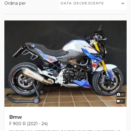
Ordina per
DATA DECRESCENTE
20
0
Bmw
F 900 R (2021 - 24)