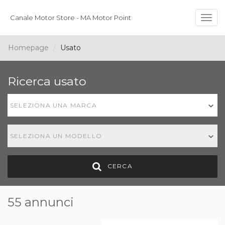
Canale Motor Store - MA Motor Point
Togg
navig
Homepage
Usato
Ricerca usato
SELEZIONA UNA MARCA
SELEZIONA UN MODELLO
CERCA
55 annunci