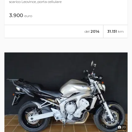
scarico Leovince, porta cellulare
3.900
euro
del
2014
31.151
km
20