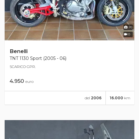
20
0
Benelli
TNT 1130 Sport (2005 - 06)
SCARICO GPR.
4.950
euro
del
2006
16.000
km