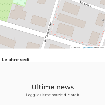
© CRM S.r.l. |
© CRM S.r.l. |
OpenStreetMap
OpenStreetMap
contributors
contributors
Le altre sedi
Ultime news
Leggi le ultime notizie di Moto.it