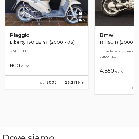
12
0
Piaggio
Bmw
Liberty 150 LE 4T (2000 - 03)
R 1150 R (2000 - 
BAULETTO
borse laterali, manopol
cupolino.
800
euro
4.850
euro
del
2002
25.271
km
del
Dove siamo