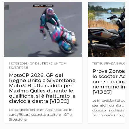
MOTO3 2026 - GP DEL REGNO UNITO A
TEST SU STRADA E FUOR
SILVERSTONE
Prova Zontes
MotoGP 2026. GP del
lo scooter Ad
Regno Unito a Silverstone.
non si tira ind
Moto3: Brutta caduta per
nemmeno in fu
Maximo Quiles durante le
[VIDEO]
qualifiche, si è fratturato la
clavicola destra [VIDEO]
Le impressioni di guid
sterrato, il comfort, un
Lo spagnolo del team Aspar, caduto in
dotazioni ricchissime e
curva 18, sarà costretto a saltare il GP a
per chi cerca uno scoo
Silverstone
capace di sporcarsi le
...