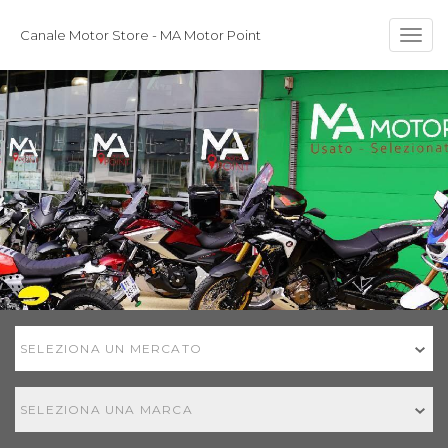
Canale Motor Store - MA Motor Point
Togg
navig
SELEZIONA UN MERCATO
SELEZIONA UNA MARCA