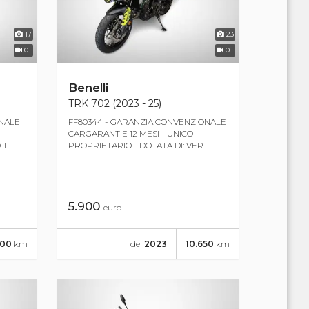
17
23
0
0
Benelli
TRK 702 (2023 - 25)
ONALE
FF80344 - GARANZIA CONVENZIONALE
CARGARANTIE 12 MESI - UNICO
...
PROPRIETARIO - DOTATA DI: VER...
5.900
euro
500
km
del
2023
10.650
km