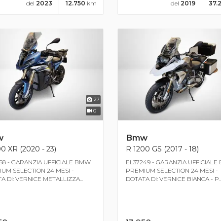
del
2023
12.750
km
del
2019
37.
27
0
w
Bmw
0 XR (2020 - 23)
R 1200 GS (2017 - 18)
68 - GARANZIA UFFICIALE BMW
EL37249 - GARANZIA UFFICIAL
UM SELECTION 24 MESI -
PREMIUM SELECTION 24 MESI -
A DI: VERNICE METALLIZZA...
DOTATA DI: VERNICE BIANCA - P..