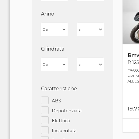
Anno
Cilindrata
Bm
R 125
FB638
PREMI
ALLES
Caratteristiche
ABS
19.
Depotenziata
Elettrica
Incidentata