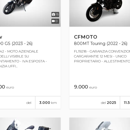
15
0
w
CFMOTO
0 GS (2023 - 26)
800MT Touring (2022 - 26)
42 - MOTO AZIENDALE
FL19218 - GARANZIA CONVENZI
ELLI VISIBILE SU
CARGARANTIE 12 MESI - UNICO
TAMENTO - IVA ESPOSTA -
PROPRIETARIO - ALLESTIMENTO T
IA UFFI...
900
9.000
euro
euro
del
3.000
km
del
2025
11.