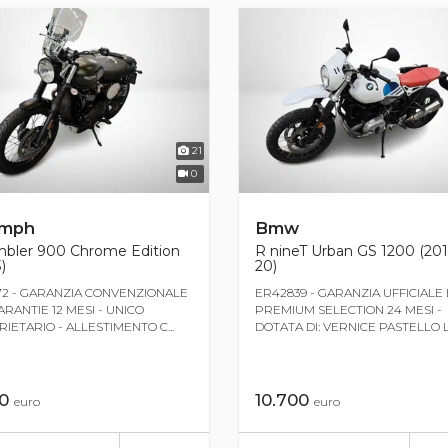
21
0
umph
Bmw
mbler 900 Chrome Edition
R nineT Urban GS 1200 (201
)
20)
72 - GARANZIA CONVENZIONALE
ER42839 - GARANZIA UFFICIAL
RANTIE 12 MESI - UNICO
PREMIUM SELECTION 24 MESI -
IETARIO - ALLESTIMENTO C...
DOTATA DI: VERNICE PASTELLO L.
50
10.700
euro
euro