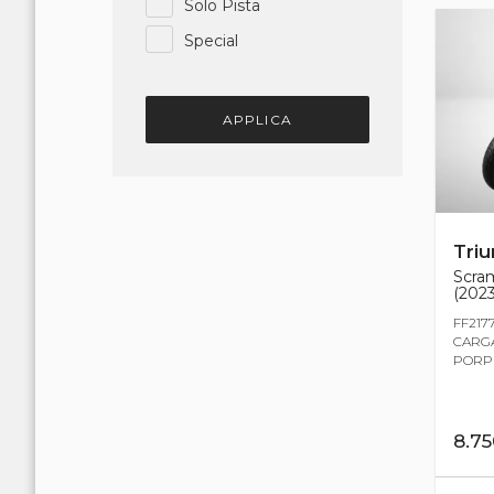
Solo Pista
Special
APPLICA
Tri
Scra
(2023
FF217
CARGA
PORPR
8.7