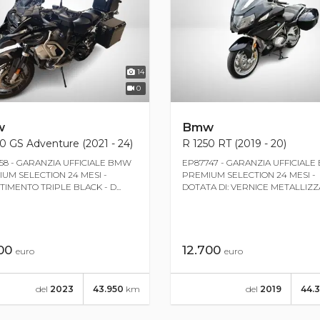
14
0
w
Bmw
0 GS Adventure (2021 - 24)
R 1250 RT (2019 - 20)
58 - GARANZIA UFFICIALE BMW
EP87747 - GARANZIA UFFICIAL
UM SELECTION 24 MESI -
PREMIUM SELECTION 24 MESI -
TIMENTO TRIPLE BLACK - D...
DOTATA DI: VERNICE METALLIZZA.
700
12.700
euro
euro
del
2023
43.950
km
del
2019
44.