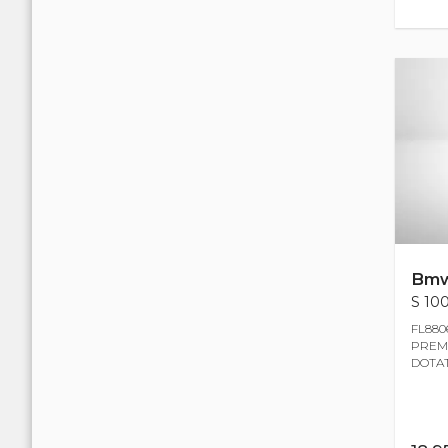
Bm
S 100
FL880
PREMI
DOTAT