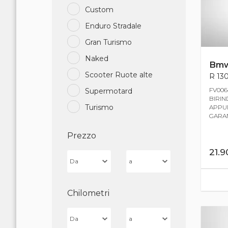
Custom
Enduro Stradale
Gran Turismo
Naked
Bm
Scooter Ruote alte
R 130
FV006
Supermotard
BIRIND
Turismo
APPUN
GARANZ
Prezzo
21.
Chilometri