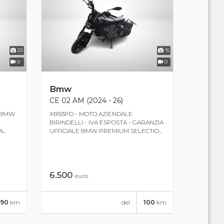
25
15
0
0
Bmw
CE 02 AM (2024 - 26)
E BMW
XB93PD - MOTO AZIENDALE
BIRINDELLI - IVA ESPOSTA - GARANZIA
..
UFFICIALE BMW PREMIUM SELECTIO...
6.500
euro
390
km
del
100
km