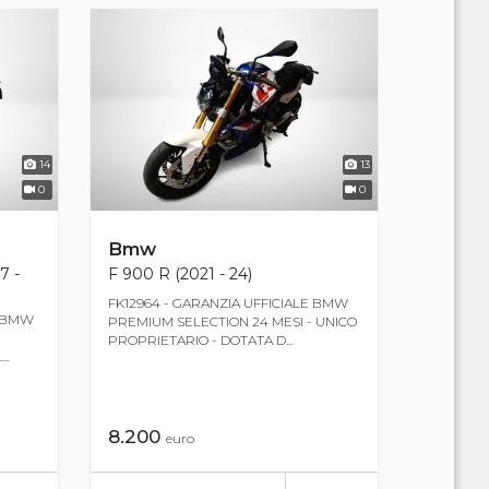
14
13
0
0
Bmw
7 -
F 900 R (2021 - 24)
FK12964 - GARANZIA UFFICIALE BMW
E BMW
PREMIUM SELECTION 24 MESI - UNICO
PROPRIETARIO - DOTATA D...
..
8.200
euro