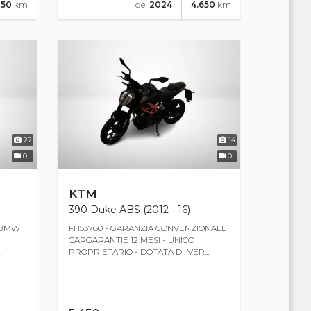
250
km
del
2024
4.650
km
27
14
0
0
KTM
390 Duke ABS (2012 - 16)
E BMW
FH53760 - GARANZIA CONVENZIONALE
CARGARANTIE 12 MESI - UNICO
.
PROPRIETARIO - DOTATA DI: VER...