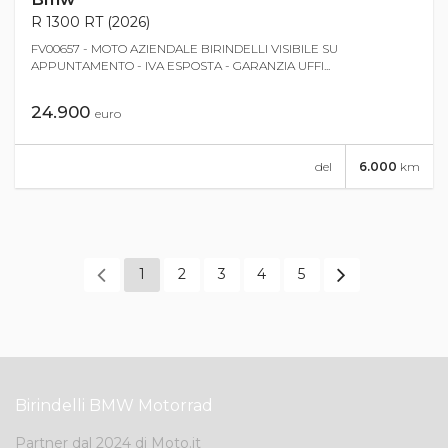
R 1300 RT (2026)
FV00657 - MOTO AZIENDALE BIRINDELLI VISIBILE SU
APPUNTAMENTO - IVA ESPOSTA - GARANZIA UFFI...
24.900
euro
del
6.000
km
1
2
3
4
5
Birindelli BMW Motorrad
Partner dal 2024 di Moto.it