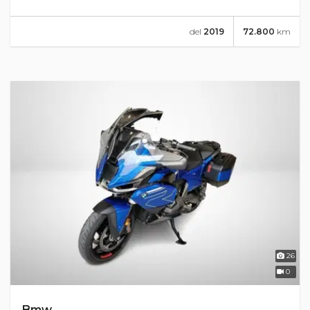
del
2019
72.800
km
26
0
Bmw