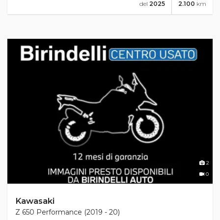
del
2025
2.100
km
2
0
Kawasaki
Z 650 Performance (2019 - 20)