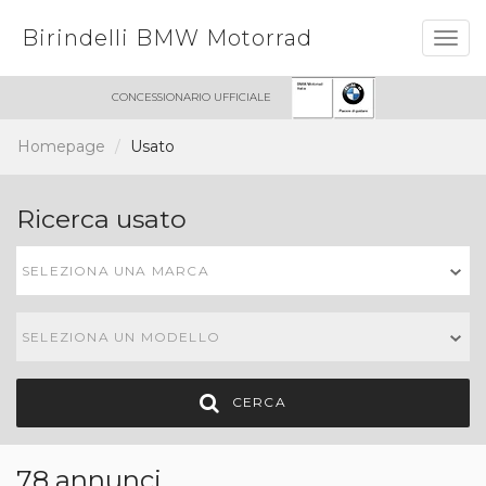
Birindelli BMW Motorrad
Togg
navig
CONCESSIONARIO UFFICIALE
Homepage
Usato
Ricerca usato
SELEZIONA UNA MARCA
SELEZIONA UN MODELLO
CERCA
78 annunci