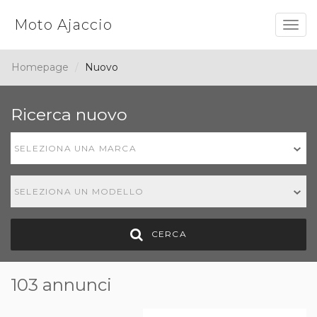
Moto Ajaccio
Togg
navig
Homepage
Nuovo
Ricerca nuovo
SELEZIONA UNA MARCA
SELEZIONA UN MODELLO
CERCA
103 annunci