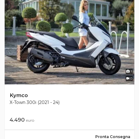
1
0
Kymco
X-Town 300i (2021 - 24)
4.490
euro
Pronta Consegna