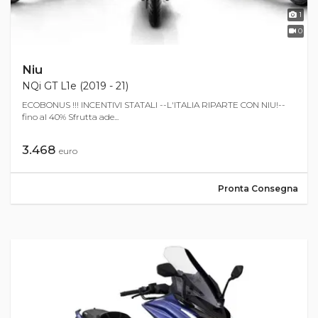
1
0
Niu
NQi GT L1e (2019 - 21)
ECOBONUS !!! INCENTIVI STATALI --L'ITALIA RIPARTE CON NIU!--
fino al 40% Sfrutta ade...
3.468
euro
Pronta Consegna