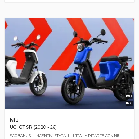
1
0
Niu
UQi GT SR (2020 - 26)
ECOBONUS !!! INCENTIVI STATALI --L'ITALIA RIPARTE CON NIU!--