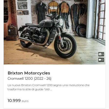
4
0
Brixton Motorcycles
Cromwell 1200 (2022 - 26)
La nuova Brixton Cromwell 1200 segna una rivoluzione che
trasforma lo stile di guida “old ...
10.999
euro