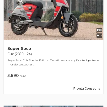
8
0
Super Soco
Cux (2019 - 24)
SuperSoco CUx Special Edition Ducati l'e-scooter più intelligente del
mondo Lo scooter ...
3.690
euro
Pronta Consegna