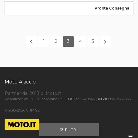
Pronta Consegna
1
2
3
4
5
Moto Ajaccio
Partner dal 2013 di Moto.it
via Marescalchi, 9 - 20133 Milano (MI) |
Tel.
3333670346 |
P.IVA
08408600966
© 2013-2026 CRM S.r.l.
FILTRI