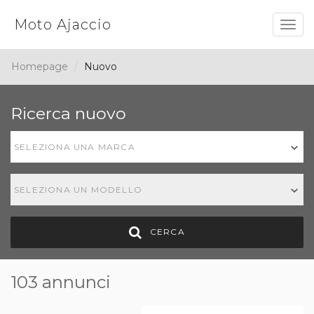
Moto Ajaccio
Togg
navig
Homepage
Nuovo
Ricerca nuovo
SELEZIONA UNA MARCA
SELEZIONA UN MODELLO
CERCA
103 annunci