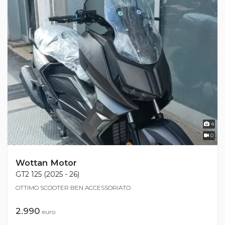
4
0
Wottan Motor
GT2 125 (2025 - 26)
OTTIMO SCOOTER BEN ACCESSORIATO
2.990
euro