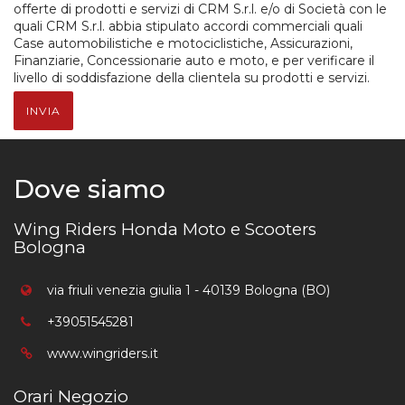
offerte di prodotti e servizi di CRM S.r.l. e/o di Società con le
quali CRM S.r.l. abbia stipulato accordi commerciali quali
Case automobilistiche e motociclistiche, Assicurazioni,
Finanziarie, Concessionarie auto e moto, e per verificare il
livello di soddisfazione della clientela su prodotti e servizi.
INVIA
Dove siamo
Wing Riders Honda Moto e Scooters
Bologna
via friuli venezia giulia 1 - 40139 Bologna (BO)
+39051545281
www.wingriders.it
Orari Negozio