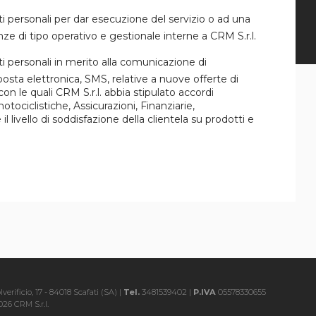
i personali per dar esecuzione del servizio o ad una
ze di tipo operativo e gestionale interne a CRM S.r.l.
i personali in merito alla comunicazione di
osta elettronica, SMS, relative a nuove offerte di
 con le quali CRM S.r.l. abbia stipulato accordi
ociclistiche, Assicurazioni, Finanziarie,
l livello di soddisfazione della clientela su prodotti e
verificio, 17 - 84018 Scafati (SA) |
Tel.
3481539402 |
P.IVA
05578330655
26 CRM S.r.l.