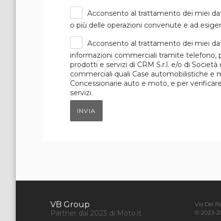
Acconsento al trattamento dei miei dat
o più delle operazioni convenute e ad esigen
Acconsento al trattamento dei miei dat
informazioni commerciali tramite telefono, p
prodotti e servizi di CRM S.r.l. e/o di Società
commerciali quali Case automobilistiche e mot
Concessionarie auto e moto, e per verificare i
servizi.
INVIA
VB Group
Via Del Pol
Partner dal 2023 di Moto.it
© 2023-20