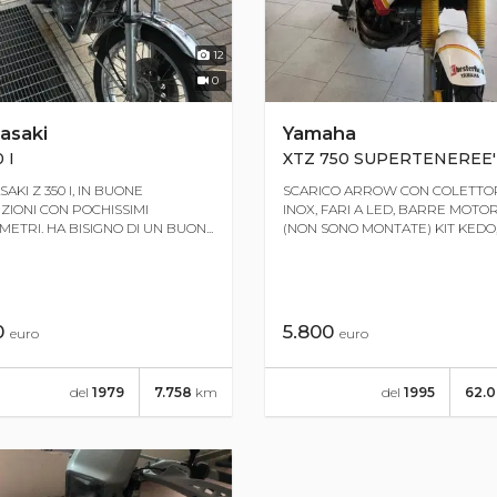
12
0
asaki
Yamaha
 I
XTZ 750 SUPERTENEREE'
AKI Z 350 I, IN BUONE
SCARICO ARROW CON COLETTO
ZIONI CON POCHISSIMI
INOX, FARI A LED, BARRE MOTO
METRI. HA BISIGNO DI UN BUON...
(NON SONO MONTATE) KIT KEDO, 
0
5.800
euro
euro
del
1979
7.758
km
del
1995
62.