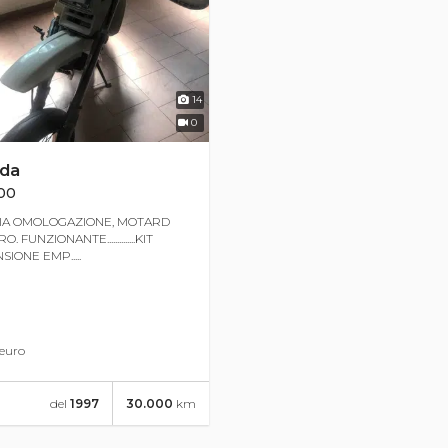
14
0
da
00
IA OMOLOGAZIONE, MOTARD
 FUNZIONANTE..............KIT
IONE EMP.....
euro
del
1997
30.000
km