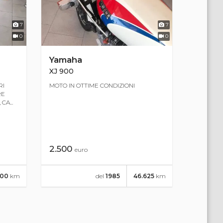
7
7
0
0
Yamaha
XJ 900
RI
MOTO IN OTTIME CONDIZIONI
RE
CA...
2.500
euro
000
km
del
1985
46.625
km