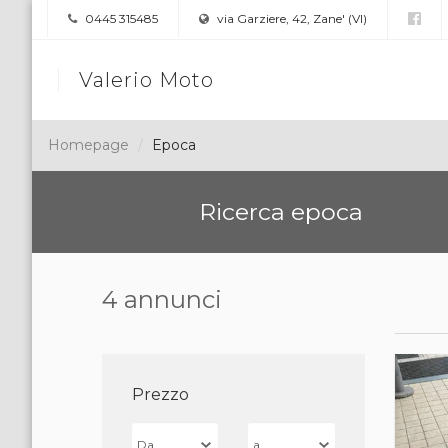
0445 315485
via Garziere, 42, Zane' (VI)
Valerio Moto
Homepage
Epoca
Ricerca epoca
4 annunci
Prezzo