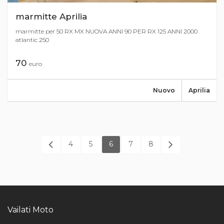
marmitte Aprilia
marmitte per 50 RX MX NUOVA ANNI 90 PER RX 125 ANNI 2000
atlantic 250
70
euro
Nuovo
Aprilia
4
5
6
7
8
Vailati Moto