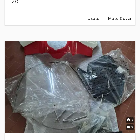
120
euro
Usato
Moto Guzzi
4
0