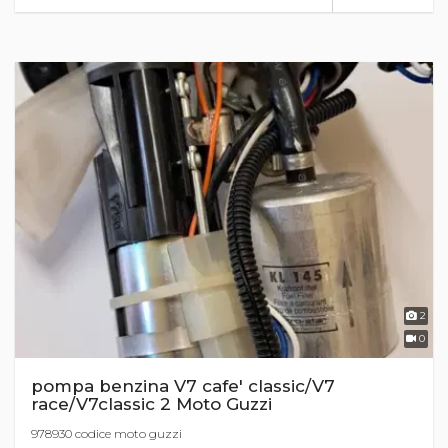
2
0
pompa benzina V7 cafe' classic/V7
race/V7classic 2 Moto Guzzi
978930 codice moto guzzi