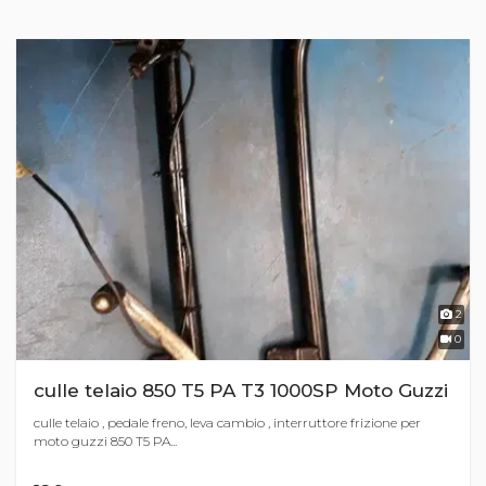
2
0
culle telaio 850 T5 PA T3 1000SP Moto Guzzi
culle telaio , pedale freno, leva cambio , interruttore frizione per
moto guzzi 850 T5 PA...