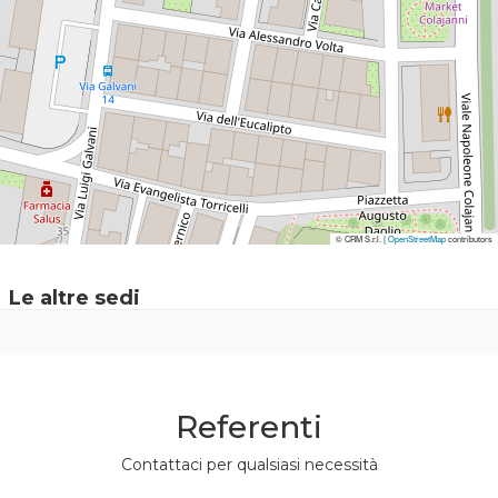
© CRM S.r.l. |
© CRM S.r.l. |
OpenStreetMap
OpenStreetMap
contributors
contributors
Le altre sedi
Referenti
Contattaci per qualsiasi necessità