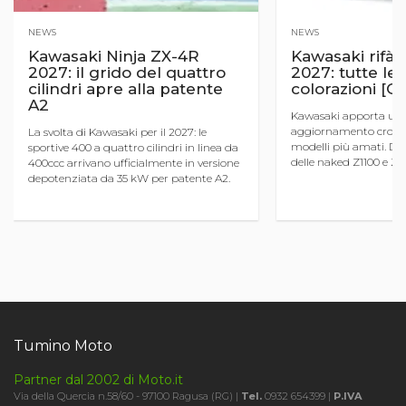
NEWS
NEWS
Kawasaki Ninja ZX-4R
Kawasaki rifà il
2027: il grido del quattro
2027: tutte le
cilindri apre alla patente
colorazioni [G
A2
Kawasaki apporta un 
aggiornamento cromat
La svolta di Kawasaki per il 2027: le
modelli più amati. Dal
sportive 400 a quattro cilindri in linea da
delle naked Z1100 e Z50
400ccc arrivano ufficialmente in versione
intramontabile della V
depotenziata da 35 kW per patente A2.
Versys 650. Ecco tutte l
Una notizia pazzesca per i giovani
acco ...
motociclisti che sognano l ...
Tumino Moto
Partner dal 2002 di Moto.it
Via della Quercia n.58/60 - 97100 Ragusa (RG) |
Tel.
0932 654399 |
P.IVA