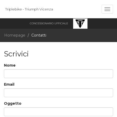
Triplebike - Triumph Vicenza
Togg
navig
CONCESSIONARIO UFFICIALE
Homepage
Contatti
Scrivici
Nome
Email
Oggetto