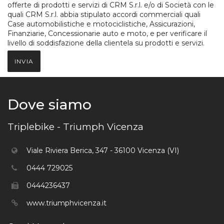
offerte di prodotti e servizi di CRM S.r.l. e/o di Società con le
quali CRM S.r.l. abbia stipulato accordi commerciali quali
Case automobilistiche e motociclistiche, Assicurazioni,
Finanziarie, Concessionarie auto e moto, e per verificare il
livello di soddisfazione della clientela su prodotti e servizi.
INVIA
Dove siamo
Triplebike - Triumph Vicenza
Viale Riviera Berica, 347 - 36100 Vicenza (VI)
0444 729025
0444236437
www.triumphvicenza.it