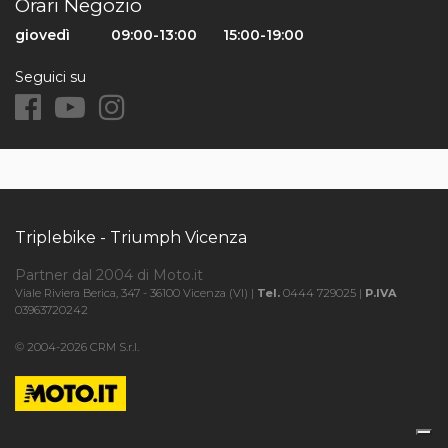
Orari Negozio
giovedì
09:00-13:00
15:00-19:00
Seguici su
Triplebike - Triumph Vicenza
Partner dal 2004 di Moto.it
Viale Riviera Berica, 347 - 36100 Vicenza (VI) |
Tel.
0444 729025 |
P.IVA
03963720242
© 2004-2026 CRM S.r.l.