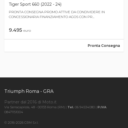
Tiger Sport 660 (2022 - 24)
PRONTA CONSEGNA PROMO ATTIVE DA CONDIVIDERE IN
CONCESSIONARIA FINANZIAMENTO AGOS CON PR...
9.495
euro
Pronta Consegna
Triumph Roma - GRA
Partner dal 2016 di Moto.it
Via Serracapriola, 48 - 00133 Roma (RM) |
Tel.
06 94534080 |
P.IVA
08471151004
© 2016-2026 CRM S.r.l.