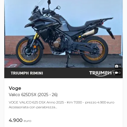
4
0
Voge
Valico 625DSX (2025 - 26)
VOGE VALICO 625 DSX Anno 2025 - Km 7.000 - prezzo 4.900 euro
Accessoriata con parabrezza...
4.900
euro