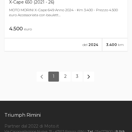
X-Cape 650 (2021 - 26)
MOTO MORINI X-Cape 649 Anno 2024 - Km 3.400 - Prezzo 4.500
euro Accessoriata con baulett...
4.500
euro
del
2024
3.400
km
1
2
3
Triumph Rimini
Partner dal 2022 di Moto.it
Via Circonvallazione Nuova, 31 - 47923 Rimini (RN) |
Tel.
0541771600 |
P.IVA