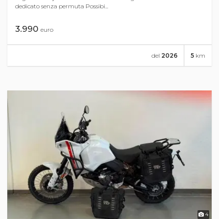
dedicato senza permuta Possibi...
3.990
euro
del
2026
5
km
4