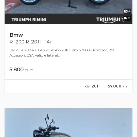
4
0
Bmw
R 1200 R (2011 - 14)
BMW R1200 R CLASSIC Anno 2011 - Km 57.000 - Prezzo 5.800
Accessori: ESA, valigie lateral...
5.800
euro
del
2011
57.000
km