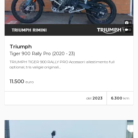
4
0
Triumph
Tiger 900 Rally Pro (2020 - 23)
TRIUMPH TIGER 900 RALLY PRO Accessori: allestimento full
optional, tris valigie originali...
11.500
euro
del
2023
6.300
km