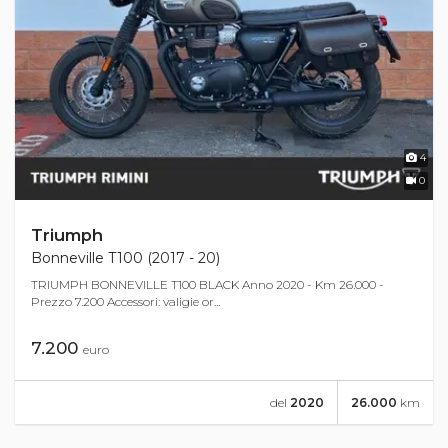
4
0
Triumph
Bonneville T100 (2017 - 20)
TRIUMPH BONNEVILLE T100 BLACK Anno 2020 - Km 26.000 -
Prezzo 7.200 Accessori: valigie or...
7.200
euro
del
2020
26.000
km