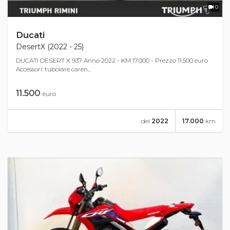
0
Ducati
DesertX (2022 - 25)
DUCATI DESERT X 937 Anno 2022 - KM 17.000 - Prezzo 11.500 euro
Accessori: tubolare caren...
11.500
euro
del
2022
17.000
km