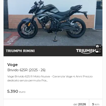
4
0
Voge
Brivido 625R (2025 - 26)
Voge Brivido 625 R Moto Nuova - Garanzia Voge 4 Anni Prezzo
dedicato senza permuta Pos...
5.390
euro
del
2026
5
km