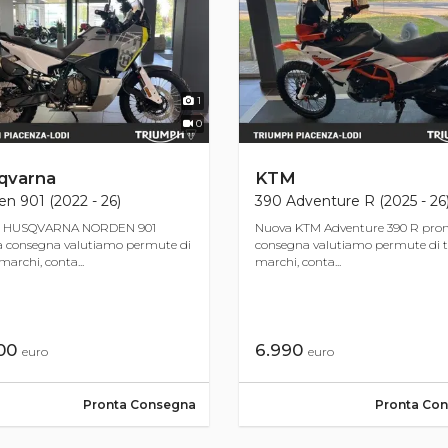
1
0
qvarna
KTM
n 901 (2022 - 26)
390 Adventure R (2025 - 26
 HUSQVARNA NORDEN 901
Nuova KTM Adventure 390 R pro
a consegna valutiamo permute di
consegna valutiamo permute di tu
 marchi, conta...
marchi, conta...
700
6.990
euro
euro
Pronta Consegna
Pronta Co