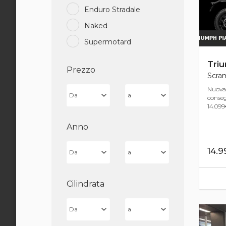
Enduro Stradale
Naked
Supermotard
Tri
Prezzo
Scram
Nuova
conseg
14.099€
Anno
14.
Cilindrata