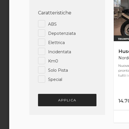
Caratteristiche
ABS
Depotenziata
Elettrica
Hus
Incidentata
Norde
Km0
Nuova
Solo Pista
pront
tutti i
Special
APPLICA
14.