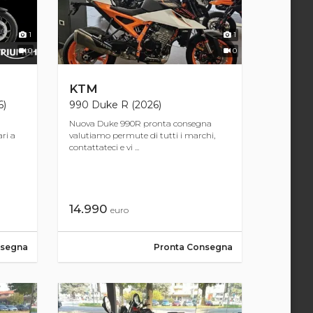
1
1
0
0
KTM
6)
990 Duke R (2026)
Nuova Duke 990R pronta consegna
ri a
valutiamo permute di tutti i marchi,
contattateci e vi ...
14.990
euro
nsegna
Pronta Consegna