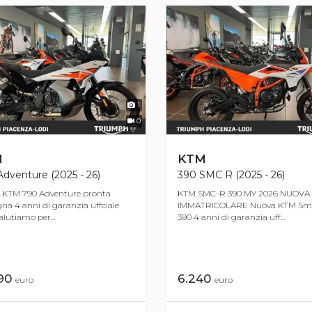
1
0
M
KTM
dventure (2025 - 26)
390 SMC R (2025 - 26)
 KTM 790 Adventure pronta
KTM SMC-R 390 MY 2026 NUOVA
na 4 anni di garanzia uffciale
IMMATRICOLARE Nuova KTM Sm
lutiamo per...
390 4 anni di garanzia uff...
790
6.240
euro
euro