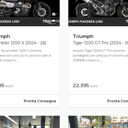
1
0
umph
Triumph
bler 1200 X (2024 - 26)
Tiger 1200 GT Pro (2024 - 2
 Scrambler 1200 X pronta
Nuova Tiger 1200 GT Pro pronta
na con prezzo in promo pari a
consegna con prezzo in promo pa
 chiavi in ...
20990€ chiavi in ...
995
22.395
euro
euro
Pronta Consegna
Pronta Co