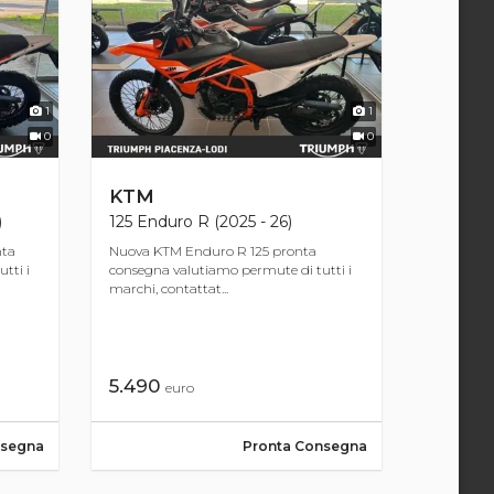
1
1
0
0
KTM
)
125 Enduro R (2025 - 26)
nta
Nuova KTM Enduro R 125 pronta
tti i
consegna valutiamo permute di tutti i
marchi, contattat...
5.490
euro
nsegna
Pronta Consegna