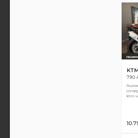
KT
790 A
Nuova
conseg
Ktm va
10.