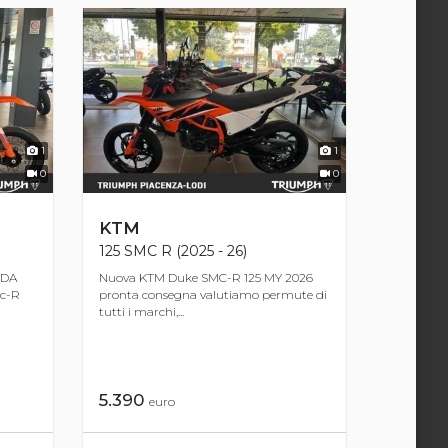
1
1
0
0
KTM
125 SMC R (2025 - 26)
 DA
Nuova KTM Duke SMC-R 125 MY 2026
c-R
pronta consegna valutiamo permute di
tutti i marchi,...
5.390
euro