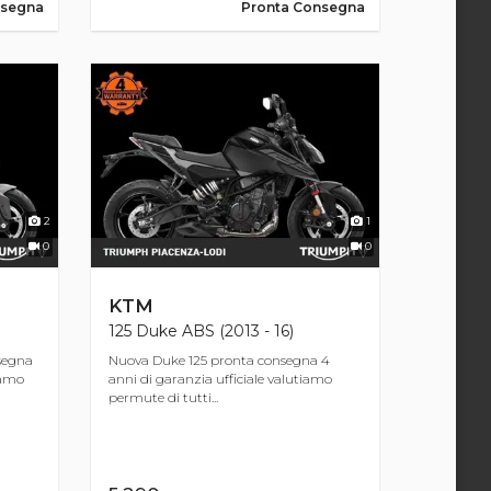
nsegna
Pronta Consegna
2
1
0
0
KTM
125 Duke ABS (2013 - 16)
segna
Nuova Duke 125 pronta consegna 4
iamo
anni di garanzia ufficiale valutiamo
permute di tutti...