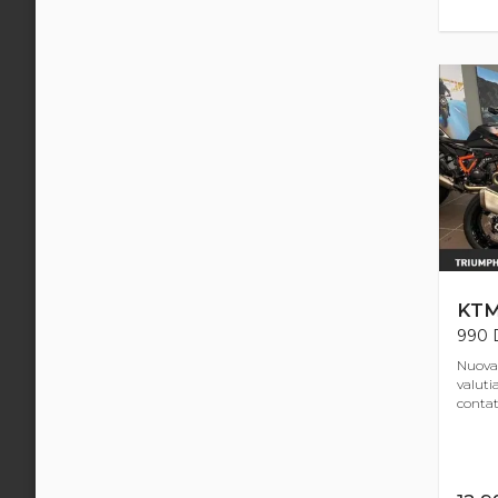
KT
990 D
Nuova
valuti
contatt