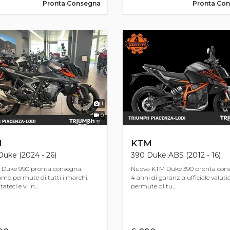
Pronta Consegna
Pronta Co
1
0
M
KTM
uke (2024 - 26)
390 Duke ABS (2012 - 16)
 Duke 990 pronta consegna
Nuova KTM Duke 390 pronta con
amo permute di tutti i marchi,
4 anni di garanzia ufficiale valut
ateci e vi in...
permute di tu...