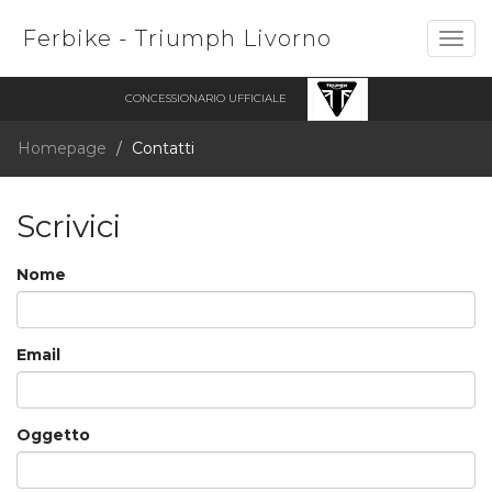
Ferbike - Triumph Livorno
Togg
navig
CONCESSIONARIO UFFICIALE
Homepage
Contatti
Scrivici
Nome
Email
Oggetto