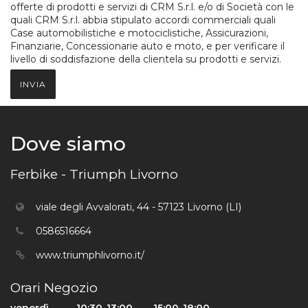
offerte di prodotti e servizi di CRM S.r.l. e/o di Società con le
quali CRM S.r.l. abbia stipulato accordi commerciali quali
Case automobilistiche e motociclistiche, Assicurazioni,
Finanziarie, Concessionarie auto e moto, e per verificare il
livello di soddisfazione della clientela su prodotti e servizi.
INVIA
Dove siamo
Ferbike - Triumph Livorno
viale degli Avvalorati, 44 - 57123 Livorno (LI)
0586516664
www.triumphlivorno.it/
Orari Negozio
venerdì
10:30-13:00
15:00-18:00