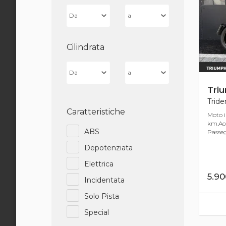
Cilindrata
Tri
Tride
Caratteristiche
Moto i
km.Acc
ABS
Passeg
Depotenziata
Elettrica
5.9
Incidentata
Solo Pista
Special