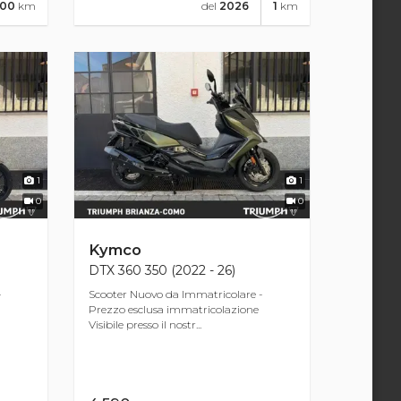
000
km
del
2026
1
km
1
1
0
0
Kymco
DTX 360 350 (2022 - 26)
-
Scooter Nuovo da Immatricolare -
Prezzo esclusa immatricolazione
Visibile presso il nostr...