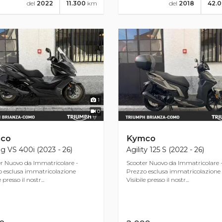
del
2022
11.300
km
del
2018
42.
1
0
co
Kymco
ng VS 400i (2023 - 26)
Agility 125 S (2022 - 26)
r Nuovo da Immatricolare -
Scooter Nuovo da Immatricolare 
 esclusa immatricolazione
Prezzo esclusa immatricolazione
 presso il nostr...
Visibile presso il nostr...