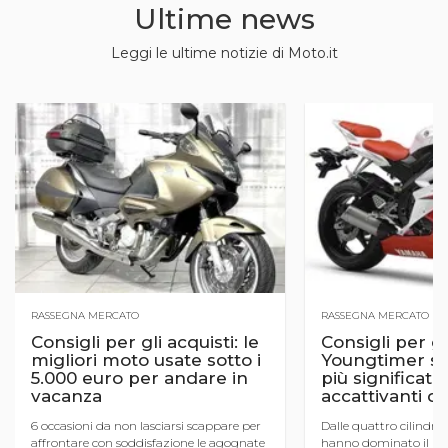
Ultime news
Leggi le ultime notizie di Moto.it
RASSEGNA MERCATO
RASSEGNA MERCATO
Consigli per gli acquisti: le
Consigli per gli
migliori moto usate sotto i
Youngtimer sp
5.000 euro per andare in
più significati
vacanza
accattivanti de
6 occasioni da non lasciarsi scappare per
Dalle quattro cilindri
affrontare con soddisfazione le agognate
hanno dominato il merc