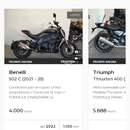
USATO
6
0
Benelli
Triumph
502 C (2021 - 25)
Thruxton 400 (2
Condizioni pari al nuovo. Unico
Moto aziendale con gar
proprietario ✅ Garanzia 12 mesi ✅
Modello Thruxton 400
FORMULE FINANZIARIE: p...
FORMULE FINAN...
4.000
5.888
euro
euro
del
2022
1.100
km
de