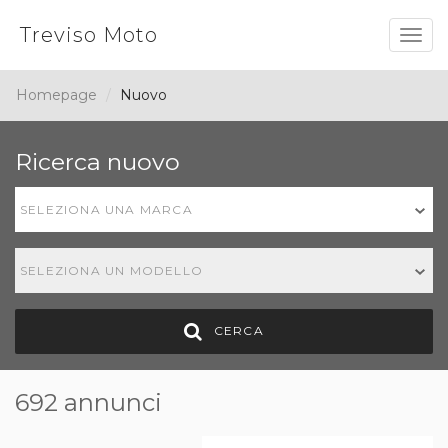
Treviso Moto
Togg
navig
Homepage
Nuovo
Ricerca nuovo
SELEZIONA UNA MARCA
SELEZIONA UN MODELLO
CERCA
692 annunci