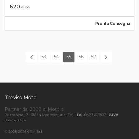
620
euro
Pronta Consegna
53
54
55
56
57
Treviso Moto
Partner dal 2008 di Moto.it
Piazza Verdi, 7 - 31044 Montebelluna (TV) |
Tel.
0423 603807 |
P.IVA
03325750267
© 2008-2026 CRM S.r.l.