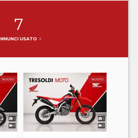
7
ANNUNCI USATO
NUOVO
NUOVO
1
1
0
0