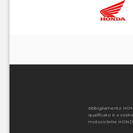
Abbigliamento HOND
qualificato è a vost
motociclette HONDA 