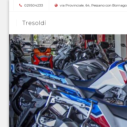
029504233
via Provinciale, 64, Pessano con Bornago
Tresoldi