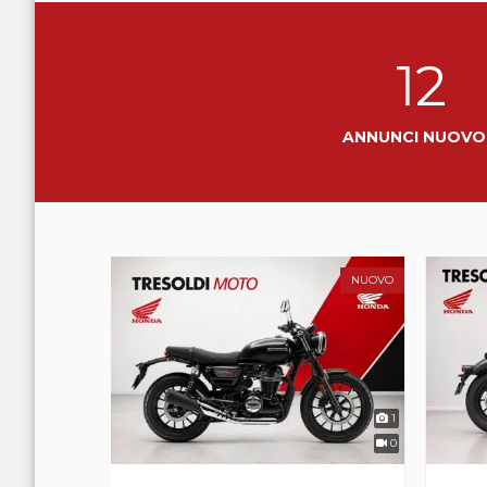
12
ANNUNCI NUOV
NUOVO
NUOVO
1
1
0
0