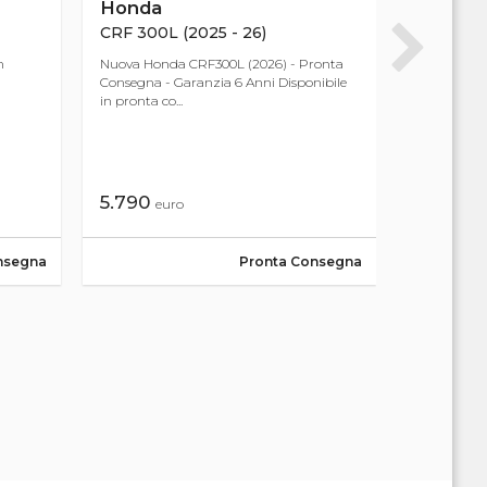
Honda
Honda
CRF 300L (2025 - 26)
Forza 35
n
Nuova Honda CRF300L (2026) - Pronta
FORZA 350: 
Consegna - Garanzia 6 Anni Disponibile
Elegante, pr
in pronta co...
slanciate ...
5.790
7.190
euro
eu
nsegna
Pronta Consegna