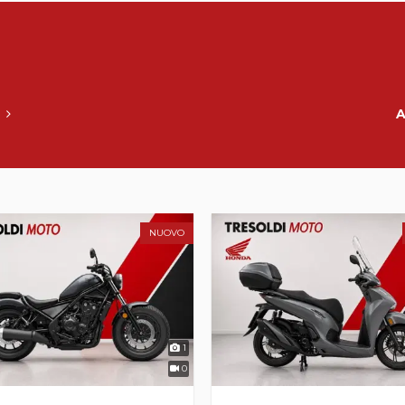
O
NUOVO
1
0