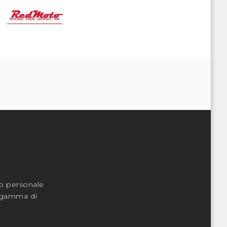
o personale
la gamma di